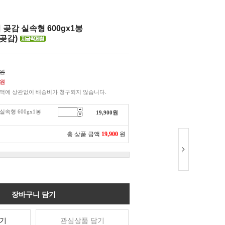
 곶감 실속형 600gx1봉
 곶감)
0원
원
액에 상관없이 배송비가 청구되지 않습니다.
실속형 600gx1봉
19,900
원
총 상품 금액
19,900
원
장바구니 담기
기
관심상품 담기