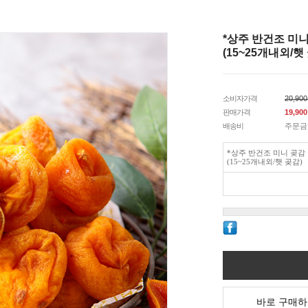
*상주 반건조 미니
(15~25개내외/햇
소비자가격
20,90
판매가격
19,900
배송비
주문금
*상주 반건조 미니 곶감 
(15~25개내외/햇 곶감)
바로 구매하