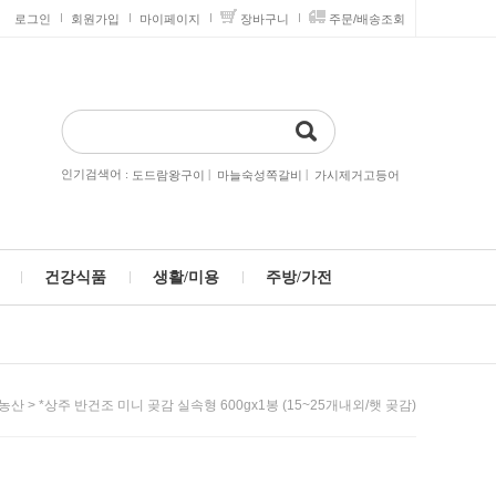
로그인
회원가입
마이페이지
장바구니
주문/배송조회
인기검색어 :
|
|
도드람왕구이
마늘숙성쪽갈비
가시제거고등어
건강식품
생활/미용
주방/가전
> *상주 반건조 미니 곶감 실속형 600gx1봉 (15~25개내외/햇 곶감)
/농산