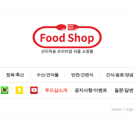
정육/축산
수산/건어물
반찬/간편식
간식/음료/양념
푸드샵소개
공지사항/이벤트
질문/답변
>
Home
과일