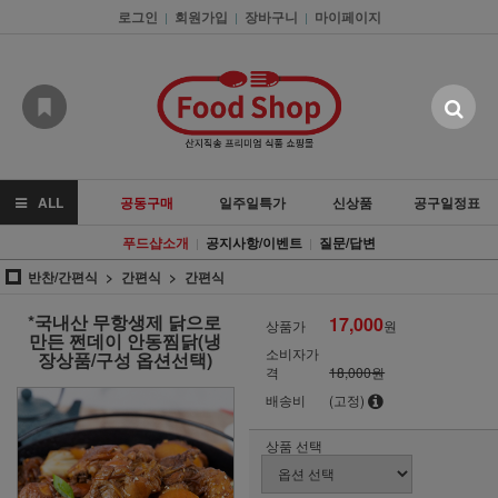
로그인
회원가입
장바구니
마이페이지
|
|
|
ALL
공동구매
일주일특가
신상품
공구일정표
푸드샵소개
공지사항/이벤트
질문/답변
|
|
반찬/간편식
간편식
간편식
*국내산 무항생제 닭으로
17,000
상품가
원
만든 쩐데이 안동찜닭(냉
소비자가
장상품/구성 옵션선택)
격
18,000원
배송비
(고정)
상품 선택