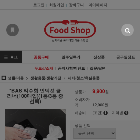
로그인
회원가입
장바구니
마이페이지
|
|
|
ALL
공동구매
일주일특가
신상품
공구일정표
푸드샵소개
공지사항/이벤트
질문/답변
|
|
생활/미용
생활용품/생활가전
세제/청소/욕실용품
*BAS 티슈형 인덕션 클
9,900
상품가
원
리너(100매입)(1통/3통 중
소비자가
선택)
격
12,000원
배송비
(조건)
지역별
상품 선택