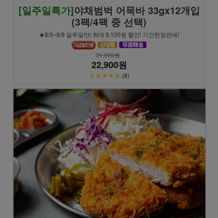
[일주일특가]
야채범벅 어묵바 33gx12개입
(3팩/4팩 중 선택)
★8/3~8/9 일주일만! 최대 9,100원 할인! 기간한정판매!
31,000원
22,900원
★★★★★
(8)