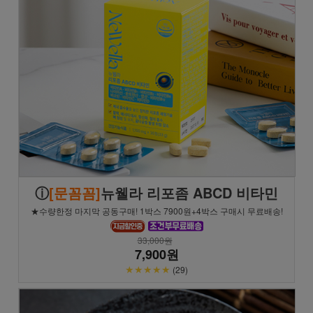
ⓘ
[문꼼꼼]
뉴웰라 리포좀 ABCD 비타민
★수량한정 마지막 공동구매! 1박스 7900원+4박스 구매시 무료배송!
33,000원
7,900원
★★★★★
(29)