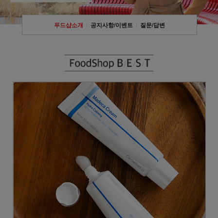
푸드샵소개
공지사항/이벤트
질문/답변
|
|