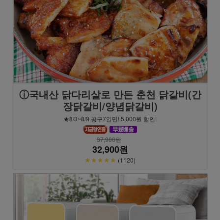
ⓘ국내산 닭다리살로 만든 춘천 닭갈비(간
장닭갈비/양념닭갈비)
★8/3~8/9 공구7일만! 5,000원 할인!
37,900원
32,900원
★★★★★
(1120)