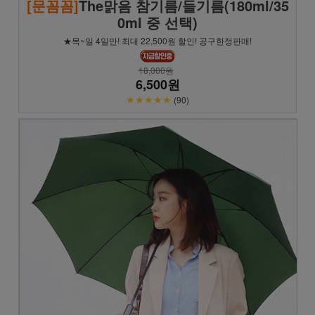
[문꼼꼼]
The맑음 참기름/들기름(180ml/35
0ml 중 선택)
★목~일 4일만! 최대 22,500원 할인! 공구한정판매!
18,000원
6,500원
★★★★★
(90)