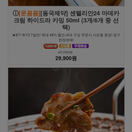
ⓘ
[문꼼꼼]
[동국제약] 센텔리안24 마데카
크림 하이드라 카밍 50ml (3개/6개 중 선
택)
★8/7~8/13 7일만! 최대 48% 할인+6개 구성 주문시 사은품 증정! 공구
한정판매!
47,700원
29,900원