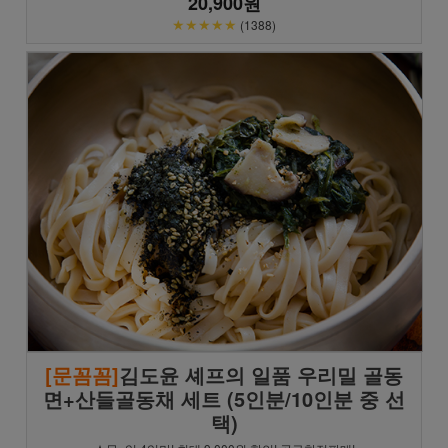
20,900원
★★★★★
(1388)
[문꼼꼼]
김도윤 셰프의 일품 우리밀 골동
면+산들골동채 세트 (5인분/10인분 중 선
택)