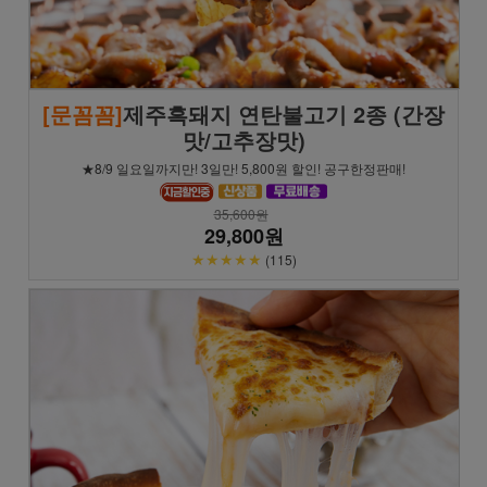
[문꼼꼼]
제주흑돼지 연탄불고기 2종 (간장
맛/고추장맛)
★8/9 일요일까지만! 3일만! 5,800원 할인! 공구한정판매!
35,600원
29,800원
★★★★★
(115)