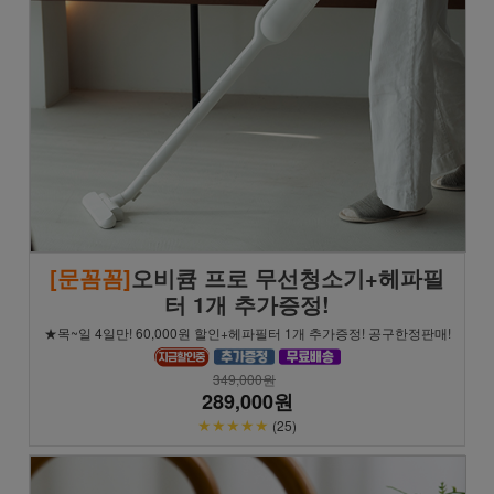
[문꼼꼼]
오비큠 프로 무선청소기+헤파필
터 1개 추가증정!
★목~일 4일만! 60,000원 할인+헤파필터 1개 추가증정! 공구한정판매!
349,000원
289,000원
★★★★★
(25)