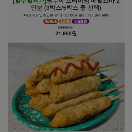
[일주일특가]
명수작 프리미엄 메밀소바 2
인분 (3박스/5박스 중 선택)
★8/3~8/9 일주일만! 최대 19,100원 할인! 기간한정판매!
34,900원
21,900원