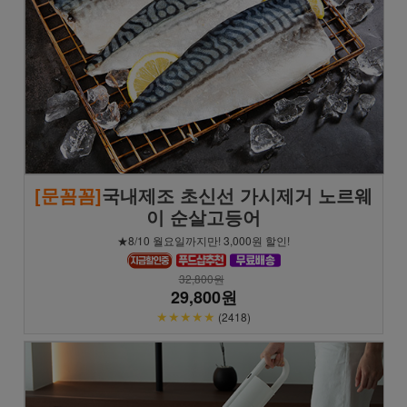
[문꼼꼼]
국내제조 초신선 가시제거 노르웨
이 순살고등어
★8/10 월요일까지만! 3,000원 할인!
32,800원
29,800원
★★★★★
(2418)