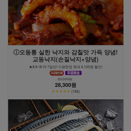
ⓘ오동통 실한 낙지와 감칠맛 가득 양념!
교동낙지(손질낙지+양념)
★8/4~8/10 7일만! 수량한정 최대 4,100원 할인!
29,500원
28,300원
★★★★★
(186)