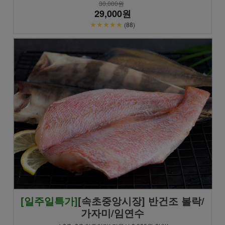
30,000원
29,000원
★★★★★
(88)
[일주일특가]
[속초중앙시장] 반건조 볼락/
가자미/임연수