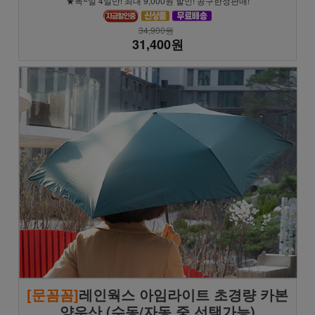
★목~일 4일만! 최대 9,000원 할인! 공구한정판매!
34,900원
31,400원
[문꼼꼼]
레인웍스 아임라이트 초경량 카본
양우산 (수동/자동 중 선택가능)