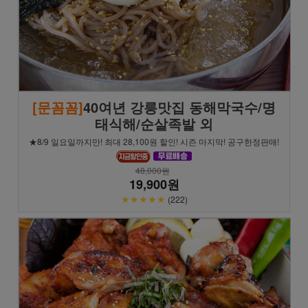
[문꼼꼼]
40여년 강릉맛집 동해막국수/명
태식해/순살족발 외
★8/9 일요일까지만! 최대 28,100원 할인! 시즌 마지막! 공구한정판매!
48,000원
19,900원
★★★★★
(222)