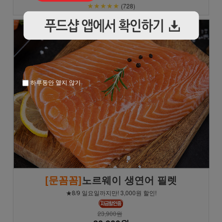
★★★★★
(728)
하루동안 열지 않기
[문꼼꼼]
노르웨이 생연어 필렛
★8/9 일요일까지만! 3,000원 할인!
23,900원