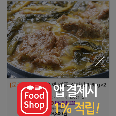
[문꼼꼼]
모녀진 수제 명품 감자탕 1.6kg×2
팩
★8/9 일요일까지만! 수량한정 3,000원 할인!
32,800원
29,800원