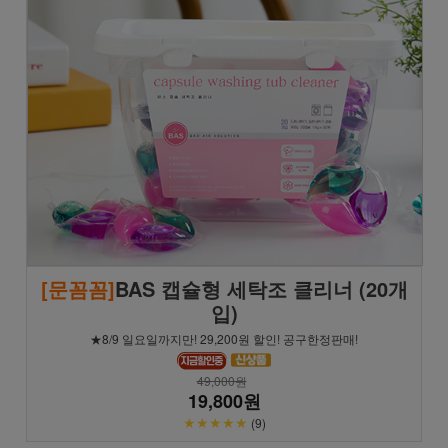
[문꼼꼼]
BAS 캡슐형 세탁조 클리너 (20개
입)
★8/9 일요일까지만! 29,200원 할인! 공구한정판매!
49,000원
19,800원
★★★★★
(9)