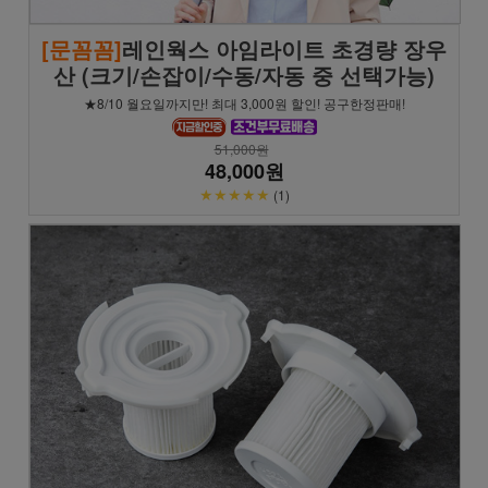
[문꼼꼼]
레인웍스 아임라이트 초경량 장우
산 (크기/손잡이/수동/자동 중 선택가능)
★8/10 월요일까지만! 최대 3,000원 할인! 공구한정판매!
51,000원
48,000원
★★★★★
(1)