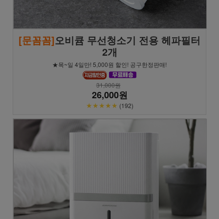
[문꼼꼼]
오비큠 무선청소기 전용 헤파필터
2개
★목~일 4일만! 5,000원 할인! 공구한정판매!
31,000원
26,000원
★★★★★
(192)