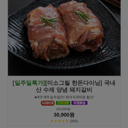
[일주일특가]
[미소그릴 한돈다이닝] 국내
산 수제 양념 돼지갈비
★8/3~8/9 일주일만! 최대 6,000원 할인!
33,900원
30,900원
★★★★★
(300)