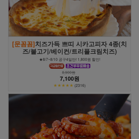
[문꼼꼼]
치즈가득 쁘띠 시카고피자 4종(치
즈/불고기/베이컨/트리플크림치즈)
★8/7~8/10 공구4일만! 1,800원 할인!
8,900원
7,100원
★★★★★
(2316)