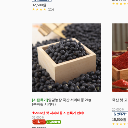
★★★★
32,500원
★★★★
(25)
[시즌특가]
양달농장 국산 서리태콩 2kg
국산 햇 고
(속파란 서리태)
20,000원
★2025년 햇 서리태콩 시즌특가 판매!
32,000원
15,500원
★★★★