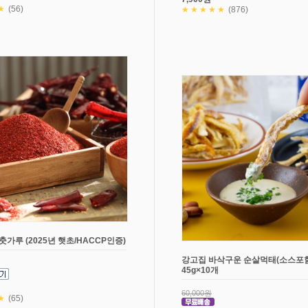
★
(56)
★★★★★
(876)
춧가루 (2025년 햇초/HACCP인증)
강고집 바삭구운 순살먹태(소스포함
45g×10개
60,000원
★
(65)