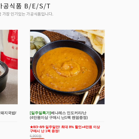
 돼지국밥/
[일주일특가]
베나레스 인도커리/난
(4만원이상 구매시 난1팩 랜덤증정)
★8/3~8/9 일주일만! 최대 8% 할인+4만원 이상
구매시 난 1팩 증정!
6,900원