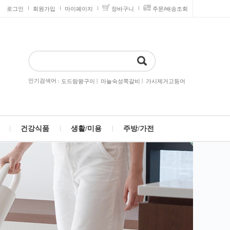
로그인
회원가입
마이페이지
장바구니
주문/배송조회
인기검색어 :
|
|
도드람왕구이
마늘숙성쪽갈비
가시제거고등어
건강식품
생활/미용
주방/가전