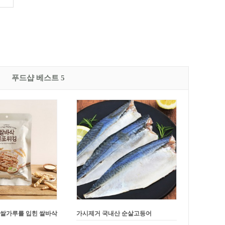
푸드샵 베스트 5
 쌀가루를 입힌 쌀바삭
가시제거 국내산 순살고등어