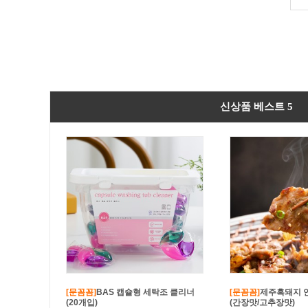
신상품 베스트 5
[문꼼꼼]
BAS 캡슐형 세탁조 클리너
[문꼼꼼]
제주흑돼지 
(20개입)
(간장맛/고추장맛)