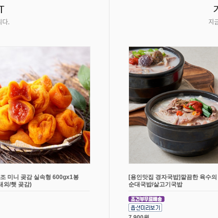
조 미니 곶감 실속형 600gx1봉
[용인맛집 경자국밥]깔끔한 육수의
개내외/햇 곶감)
순대국밥/살고기국밥
7,900원