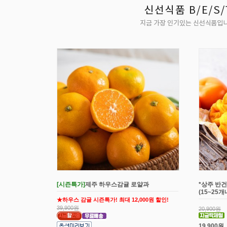
[시즌특가]
제주 하우스감귤 로얄과
*상주 반건
(15~25
★하우스 감귤 시즌특가! 최대 12,000원 할인!
39,900원
20,900원
19,900원