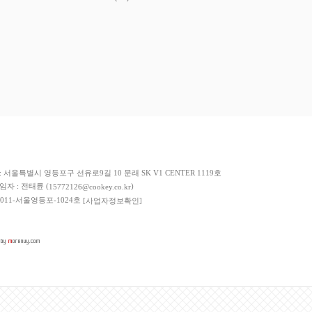
저희 쇼핑몰에서 가입한
이니시스
구매안전서비스를 이용하실 수 있습니다.
: 서울특별시 영등포구 선유로9길 10 문래 SK V1 CENTER 1119호
책임자 : 전태륜 (
)
15772126@cookey.co.kr
 2011-서울영등포-1024호
[사업자정보확인]