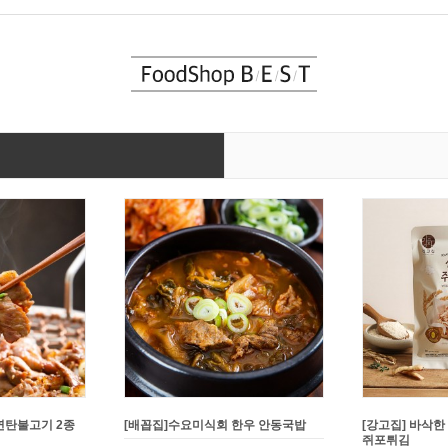
연탄불고기 2종
[배꼽집]수요미식회 한우 안동국밥
[강고집] 바삭한
쥐포튀김