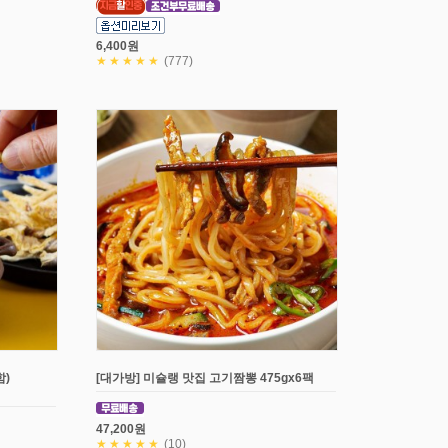
6,400원
★★★★★
(777)
)
[대가방] 미슐랭 맛집 고기짬뽕 475gx6팩
47,200원
★★★★★
(10)