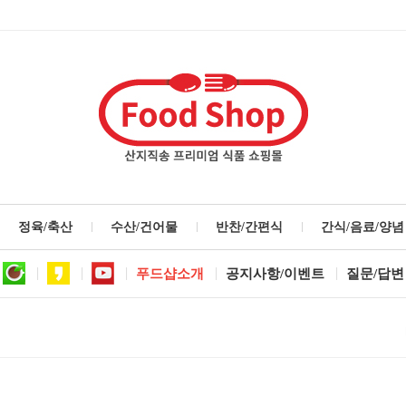
정육/축산
수산/건어물
반찬/간편식
간식/음료/양념
푸드샵소개
공지사항/이벤트
질문/답변