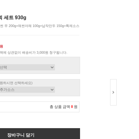
세트 930g
썬 무 200g+채썬야채 100g+납작만두 150g+특제소스
0원
액에 상관없이 배송비가 3,000원 청구됩니다.
 원하시면 선택하세요)
총 상품 금액
0
원
장바구니 담기