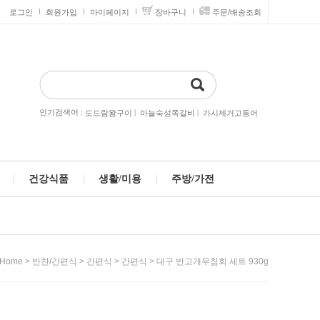
로그인
회원가입
마이페이지
장바구니
주문/배송조회
인기검색어 :
|
|
도드람왕구이
마늘숙성쪽갈비
가시제거고등어
건강식품
생활/미용
주방/가전
>
>
>
> 대구 반고개무침회 세트 930g
Home
반찬/간편식
간편식
간편식