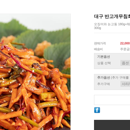
대구 반고개무침회 
오징어와 논고동 180g+채
300g
판매가격
22,00
배송비
주문금
기본옵션
상품 선택
추가옵션
(추가 구매를
추가구매