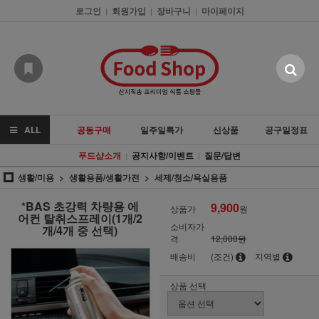
로그인
회원가입
장바구니
마이페이지
|
|
|
ALL
공동구매
일주일특가
신상품
공구일정표
푸드샵소개
공지사항/이벤트
질문/답변
|
|
생활/미용
생활용품/생활가전
세제/청소/욕실용품
*BAS 초강력 차량용 에
9,900
상품가
원
어컨 탈취스프레이(1개/2
소비자가
개/4개 중 선택)
격
12,000원
배송비
(조건)
지역별
상품 선택