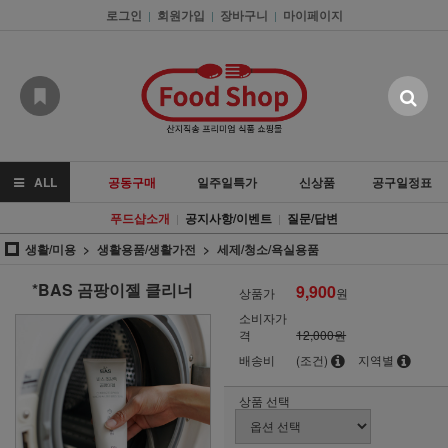
로그인
회원가입
장바구니
마이페이지
|
|
|
ALL
공동구매
일주일특가
신상품
공구일정표
푸드샵소개
공지사항/이벤트
질문/답변
|
|
생활/미용
생활용품/생활가전
세제/청소/욕실용품
*BAS 곰팡이젤 클리너
9,900
상품가
원
소비자가
격
12,000원
배송비
(조건)
지역별
상품 선택