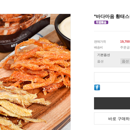
*바다마음 황태스낵
판매가격
19,70
배송비
주문금
기본옵션
옵션
바로 구매하