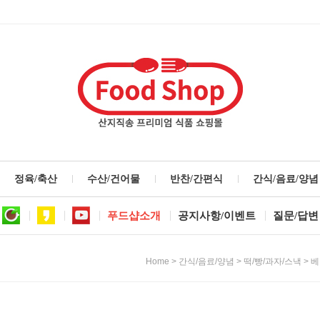
정육/축산
수산/건어물
반찬/간편식
간식/음료/양념
푸드샵소개
공지사항/이벤트
질문/답변
>
>
>
Home
간식/음료/양념
떡/빵/과자/스낵
베