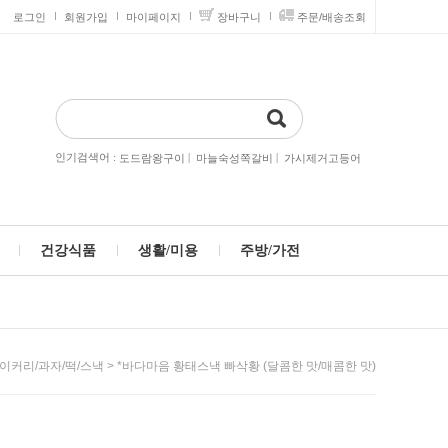
로그인
회원가입
마이페이지
장바구니
주문/배송조회
인기검색어 :
|
|
도드람왕구이
마늘숙성쪽갈비
가시제거고등어
건강식품
생활/미용
주방/가전
> *바다마음 황태스낵 빠삭황 (달콤한 맛/매콤한 맛)
이커리/과자/떡/스낵