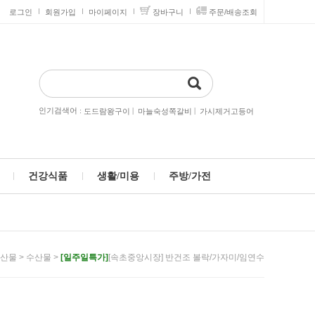
로그인
회원가입
마이페이지
장바구니
주문/배송조회
인기검색어 :
|
|
도드람왕구이
마늘숙성쪽갈비
가시제거고등어
건강식품
생활/미용
주방/가전
>
>
[일주일특가]
[속초중앙시장] 반건조 볼락/가자미/임연수
산물
수산물