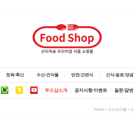
정육/축산
수산/건어물
반찬/간편식
간식/음료/양념
푸드샵소개
공지사항/이벤트
질문/답변
>
>
Home
수산/건어물
수