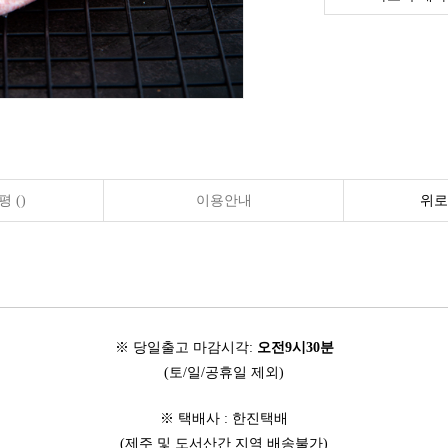
 ()
이용안내
위로
※ 당일출고 마감시각:
오전9시30분
(토/일/공휴일 제외)
※ 택배사 : 한진택배
(제주 및 도서산간 지역 배송불가)