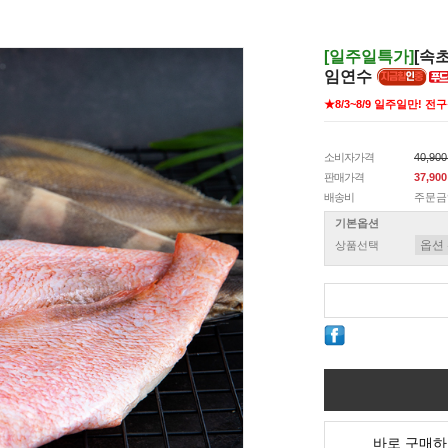
[일주일특가]
[속
임연수
★8/3~8/9 일주일만! 전구
소비자가격
40,90
판매가격
37,90
배송비
주문금
기본옵션
상품선택
바로 구매하