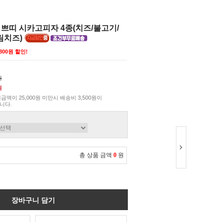
쁘띠 시카고피자 4종(치즈/불고기/
림치즈)
,800원 할인!
원
원
금액이 25,000원 미만시 배송비 3,500원이
니다.
총 상품 금액
0
원
장바구니 담기