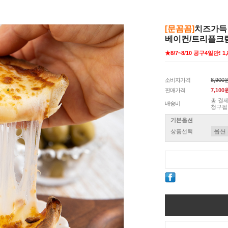
[문꼼꼼]
치즈가득 
베이컨/트리플크
★8/7~8/10 공구4일만! 1
소비자가격
8,900
판매가격
7,100
총 결제
배송비
청구됩
기본옵션
상품선택