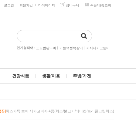
로그인
회원가입
마이페이지
장바구니
주문/배송조회
인기검색어 :
|
|
도드람왕구이
마늘숙성쪽갈비
가시제거고등어
건강식품
생활/미용
주방/가전
꼼꼼]
치즈가득 쁘띠 시카고피자 4종(치즈/불고기/베이컨/트리플크림치즈)