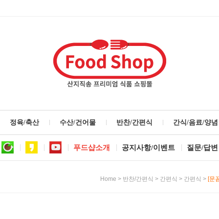
정육/축산
수산/건어물
반찬/간편식
간식/음료/양념
푸드샵소개
공지사항/이벤트
질문/답변
>
>
>
>
[문
Home
반찬/간편식
간편식
간편식