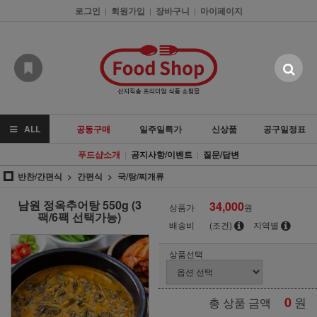
로그인
회원가입
장바구니
마이페이지
|
|
|
ALL
공동구매
일주일특가
신상품
공구일정표
푸드샵소개
공지사항/이벤트
질문/답변
|
|
반찬/간편식
간편식
국/탕/찌개류
남원 정옥추어탕 550g (3
34,000
상품가
원
팩/6팩 선택가능)
배송비
(조건)
지역별
상품선택
0
원
총 상품 금액