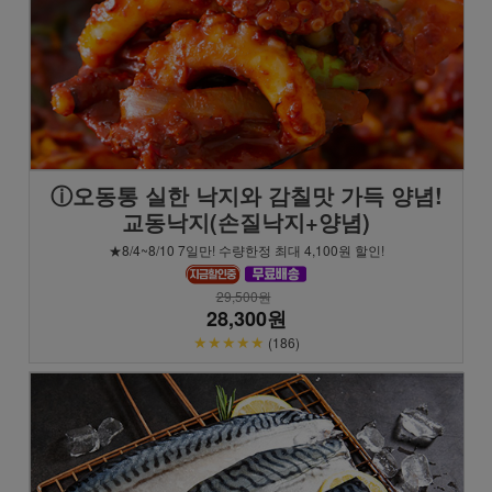
ⓘ오동통 실한 낙지와 감칠맛 가득 양념!
교동낙지(손질낙지+양념)
★8/4~8/10 7일만! 수량한정 최대 4,100원 할인!
29,500원
28,300원
★★★★★
(186)