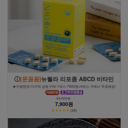
ⓘ
[문꼼꼼]
뉴웰라 리포좀 ABCD 비타민
★수량한정 마지막 공동구매! 1박스 7900원+4박스 구매시 무료배송!
33,000원
7,900원
★★★★★
(29)