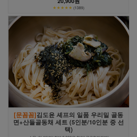
20,900원
★★★★★
(1389)
[문꼼꼼]
김도윤 셰프의 일품 우리밀 골동
면+산들골동채 세트 (5인분/10인분 중 선
택)