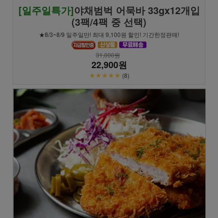
[일주일특가]
야채범벅 어묵바 33gx12개입
(3팩/4팩 중 선택)
★8/3~8/9 일주일만! 최대 9,100원 할인! 기간한정판매!
31,000원
22,900원
★★★★★
(8)