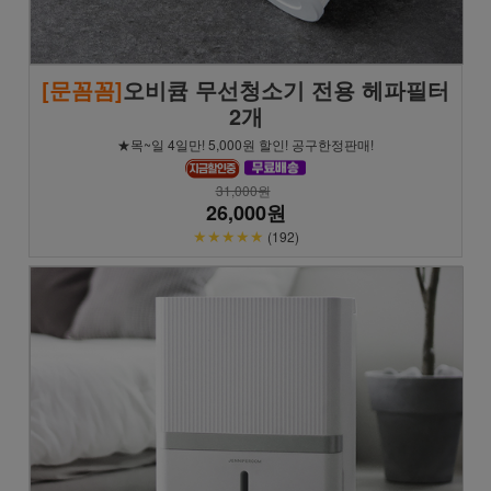
[문꼼꼼]
오비큠 무선청소기 전용 헤파필터
2개
★목~일 4일만! 5,000원 할인! 공구한정판매!
31,000원
26,000원
★★★★★
(192)