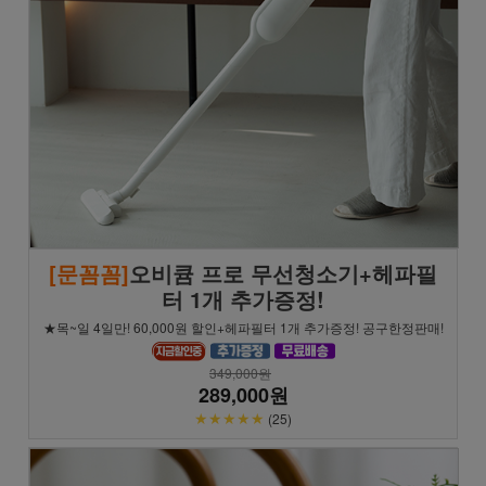
[문꼼꼼]
오비큠 프로 무선청소기+헤파필
터 1개 추가증정!
★목~일 4일만! 60,000원 할인+헤파필터 1개 추가증정! 공구한정판매!
349,000원
289,000원
★★★★★
(25)