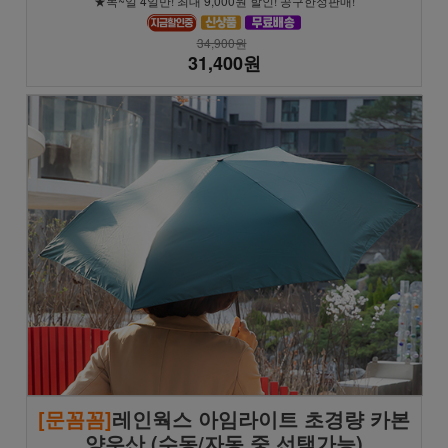
★목~일 4일만! 최대 9,000원 할인! 공구한정판매!
34,900원
31,400원
[문꼼꼼]
레인웍스 아임라이트 초경량 카본
양우산 (수동/자동 중 선택가능)