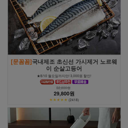
[문꼼꼼]
국내제조 초신선 가시제거 노르웨
이 순살고등어
★8/10 월요일까지만! 3,000원 할인!
32,800원
29,800원
★★★★★
(2418)