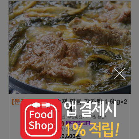
[문꼼꼼]
모녀진 수제 명품 감자탕 1.6kg×2
팩
★8/9 일요일까지만! 수량한정 3,000원 할인!
32,800원
29,800원