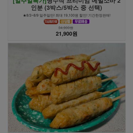
[일주일특가]
명수작 프리미엄 메밀소바 2
인분 (3박스/5박스 중 선택)
★8/3~8/9 일주일만! 최대 19,100원 할인! 기간한정판매!
34,900원
21,900원