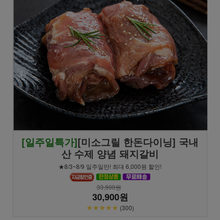
[일주일특가]
[미소그릴 한돈다이닝] 국내
산 수제 양념 돼지갈비
★8/3~8/9 일주일만! 최대 6,000원 할인!
33,900원
30,900원
★★★★★
(300)