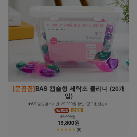
[문꼼꼼]
BAS 캡슐형 세탁조 클리너 (20개
입)
★8/9 일요일까지만! 29,200원 할인! 공구한정판매!
49,000원
19,800원
★★★★★
(9)