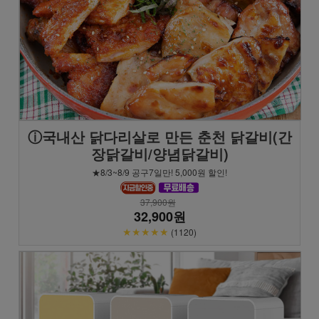
ⓘ국내산 닭다리살로 만든 춘천 닭갈비(간
장닭갈비/양념닭갈비)
★8/3~8/9 공구7일만! 5,000원 할인!
37,900원
32,900원
★★★★★
(1120)