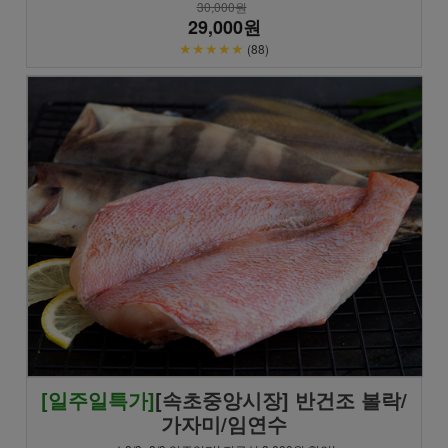
30,000원
29,000원
★★★★★
(88)
[일주일특가]
[속초중앙시장] 반건조 볼락/
가자미/임연수