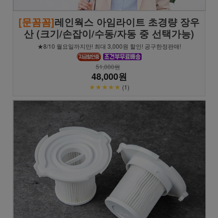
[문꼼꼼]
레인웍스 아임라이트 초경량 장우
산 (크기/손잡이/수동/자동 중 선택가능)
★8/10 월요일까지만! 최대 3,000원 할인! 공구한정판매!
51,000원
48,000원
★★★★★
(1)