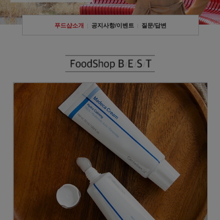
푸드샵소개
공지사항/이벤트
질문/답변
|
|