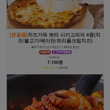
[문꼼꼼]
치즈가득 쁘띠 시카고피자 4종(치
즈/불고기/베이컨/트리플크림치즈)
★8/7~8/10 공구4일만! 1,800원 할인!
8,900원
7,100원
★★★★★
(2316)