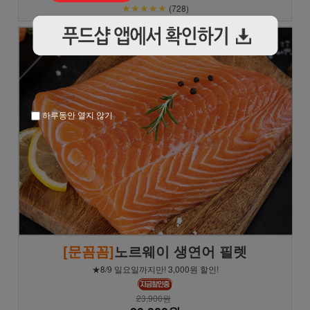
★★★★★
(728)
하루동안 열지 않기
[문꼼꼼]
노르웨이 생연어 필렛
★8/9 일요일까지만! 3,000원 할인!
23,900원