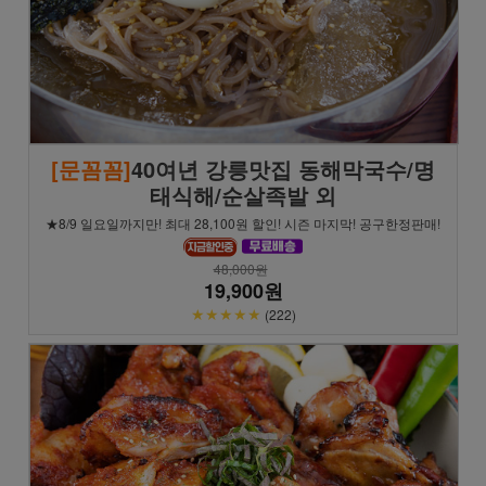
[문꼼꼼]
40여년 강릉맛집 동해막국수/명
태식해/순살족발 외
★8/9 일요일까지만! 최대 28,100원 할인! 시즌 마지막! 공구한정판매!
48,000원
19,900원
★★★★★
(222)