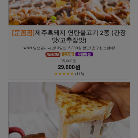
[문꼼꼼]
제주흑돼지 연탄불고기 2종 (간장
맛/고추장맛)
★8/9 일요일까지만! 3일만! 5,800원 할인! 공구한정판매!
35,600원
29,800원
★★★★★
(116)