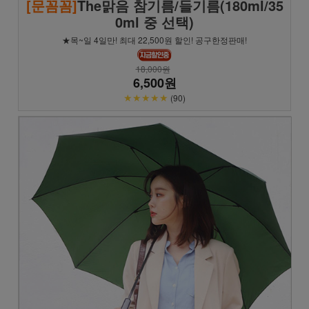
[문꼼꼼]
The맑음 참기름/들기름(180ml/35
0ml 중 선택)
★목~일 4일만! 최대 22,500원 할인! 공구한정판매!
18,000원
6,500원
★★★★★
(90)