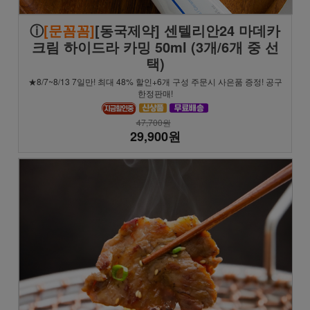
ⓘ
[문꼼꼼]
[동국제약] 센텔리안24 마데카
크림 하이드라 카밍 50ml (3개/6개 중 선
택)
★8/7~8/13 7일만! 최대 48% 할인+6개 구성 주문시 사은품 증정! 공구
한정판매!
47,700원
29,900원