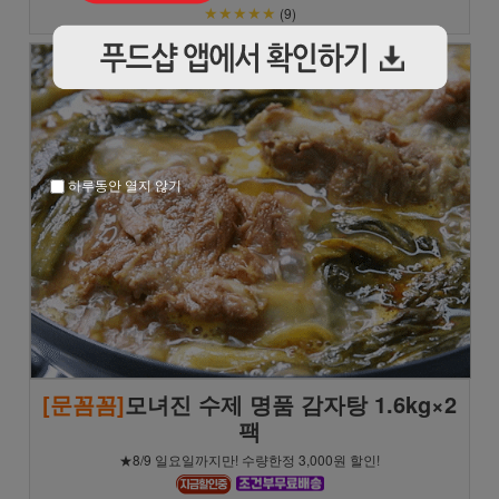
★★★★★
(9)
하루동안 열지 않기
[문꼼꼼]
모녀진 수제 명품 감자탕 1.6kg×2
팩
★8/9 일요일까지만! 수량한정 3,000원 할인!