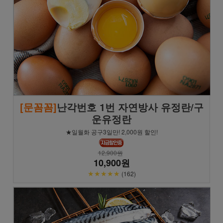
[문꼼꼼]
난각번호 1번 자연방사 유정란/구
운유정란
★일월화 공구3일만! 2,000원 할인!
12,900원
10,900원
★★★★★
(162)