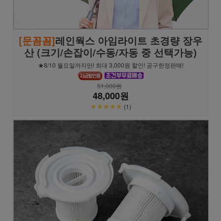
[문꼼꼼]
레인웍스 아임라이트 초경량 장우
산 (크기/손잡이/수동/자동 중 선택가능)
★8/10 월요일까지만! 최대 3,000원 할인! 공구한정판매!
51,000원
48,000원
★★★★★
(1)