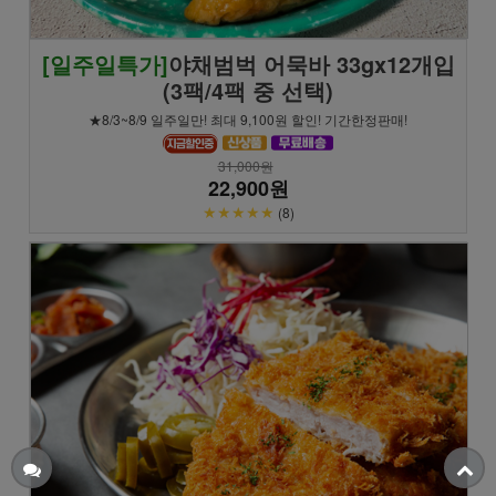
[일주일특가]
야채범벅 어묵바 33gx12개입
(3팩/4팩 중 선택)
★8/3~8/9 일주일만! 최대 9,100원 할인! 기간한정판매!
31,000원
22,900원
★★★★★
(8)