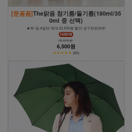
[문꼼꼼]
The맑음 참기름/들기름(180ml/35
0ml 중 선택)
★목~일 4일만! 최대 22,500원 할인! 공구한정판매!
18,000원
6,500원
★★★★★
(90)