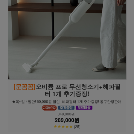
[문꼼꼼]
오비큠 프로 무선청소기+헤파필
터 1개 추가증정!
★목~일 4일만! 60,000원 할인+헤파필터 1개 추가증정! 공구한정판매!
349,000원
289,000원
★★★★★
(25)