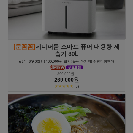
[문꼼꼼]
제니퍼룸 스마트 퓨어 대용량 제
습기 30L
★8/4~8/9 6일만! 130,000원 할인! 올해 마지막! 수량한정판매!
399,000원
269,000원
★★★★★
(6)