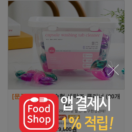
[문꼼꼼]
BAS 캡슐형 세탁조 클리너 (20개
입)
★8/9 일요일까지만! 29,200원 할인! 공구한정판매!
49,000원
19,800원