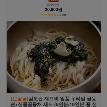
23,900원
20,900원
★★★★★
(1389)
[문꼼꼼]
김도윤 셰프의 일품 우리밀 골동
면+산들골동채 세트 (5인분/10인분 중 선