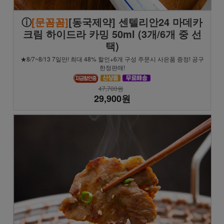
ⓘ
[문꼼꼼]
[동국제약] 센텔리안24 마데카
크림 하이드라 카밍 50ml (3개/6개 중 선
택)
★8/7~8/13 7일만! 최대 48% 할인+6개 구성 주문시 사은품 증정! 공구
한정판매!
47,700원
29,900원