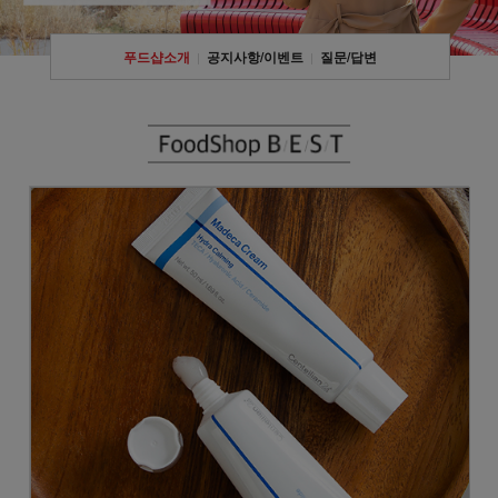
푸드샵소개
공지사항/이벤트
질문/답변
|
|