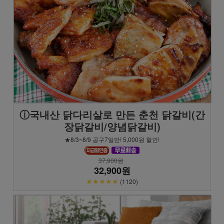
ⓘ국내산 닭다리살로 만든 춘천 닭갈비(간
장닭갈비/양념닭갈비)
★8/3~8/9 공구7일만! 5,000원 할인!
37,900원
32,900원
★★★★★
(1120)