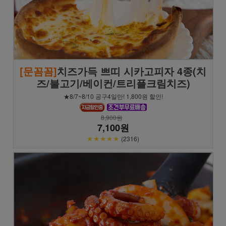
[문꼼꼼]
치즈가득 쁘띠 시카고피자 4종(치
즈/불고기/베이컨/트리플크림치즈)
★8/7~8/10 공구4일만! 1,800원 할인!
8,900원
7,100원
★★★★★
(2316)