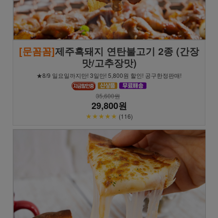
[문꼼꼼]
제주흑돼지 연탄불고기 2종 (간장
맛/고추장맛)
★8/9 일요일까지만! 3일만! 5,800원 할인! 공구한정판매!
35,600원
29,800원
★★★★★
(116)