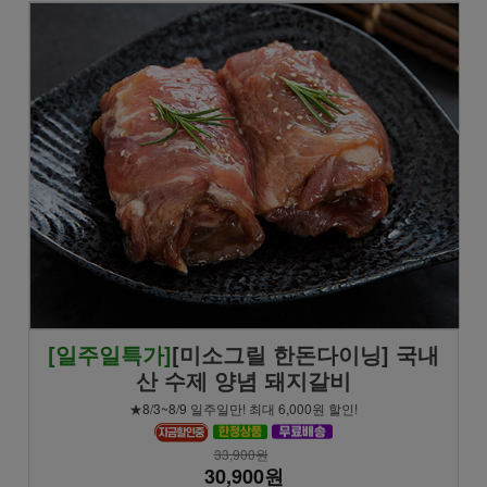
[일주일특가]
[미소그릴 한돈다이닝] 국내
산 수제 양념 돼지갈비
★8/3~8/9 일주일만! 최대 6,000원 할인!
33,900원
30,900원