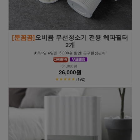
[문꼼꼼]
오비큠 무선청소기 전용 헤파필터
2개
★목~일 4일만! 5,000원 할인! 공구한정판매!
31,000원
26,000원
★★★★★
(192)