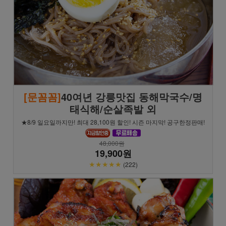
[문꼼꼼]
40여년 강릉맛집 동해막국수/명
태식해/순살족발 외
★8/9 일요일까지만! 최대 28,100원 할인! 시즌 마지막! 공구한정판매!
48,000원
19,900원
★★★★★
(222)