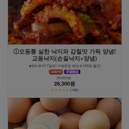
ⓘ오동통 실한 낙지와 감칠맛 가득 양념!
교동낙지(손질낙지+양념)
★8/4~8/10 7일만! 수량한정 최대 4,100원 할인!
29,500원
28,300원
★★★★★
(186)