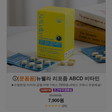
ⓘ
[문꼼꼼]
뉴웰라 리포좀 ABCD 비타민
★수량한정 마지막 공동구매! 1박스 7900원+4박스 구매시 무료배송!
33,000원
7,900원
★★★★★
(29)