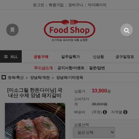
로그인
회원가입
장바구니
마이페이지
|
|
|
ALL
공동구매
일주일특가
신상품
공구일정표
푸드샵소개
공지사항/이벤트
질문/답변
|
|
정육/축산
양념육/계란
양념육/기타정육
[미소그릴 한돈다이닝] 국
33,900
상품가
원
내산 수제 양념 돼지갈비
소비자가
격
36,000원
배송비
(무료)
지역별
상품선택