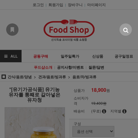
로그인
회원가입
장바구니
마이페이지
|
|
|
ALL
공동구매
일주일특가
신상품
공구일정표
푸드샵소개
공지사항/이벤트
질문/답변
|
|
간식/음료/양념
견과/음료/빙과류
음료/차/빙과류
*[유기가공식품] 유기농
18,900
상품가
원
유자를 통째로 갈아넣은
소비자가
유자청
격
19,400원
배송비
(무료)
지역별
구성