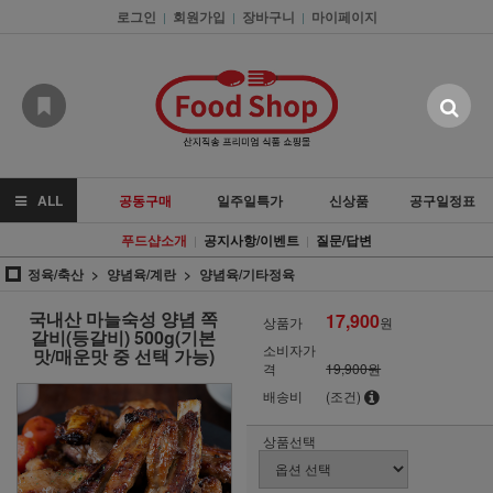
로그인
회원가입
장바구니
마이페이지
|
|
|
ALL
공동구매
일주일특가
신상품
공구일정표
푸드샵소개
공지사항/이벤트
질문/답변
|
|
정육/축산
양념육/계란
양념육/기타정육
국내산 마늘숙성 양념 쪽
17,900
상품가
원
갈비(등갈비) 500g(기본
소비자가
맛/매운맛 중 선택 가능)
격
19,900원
배송비
(조건)
상품선택