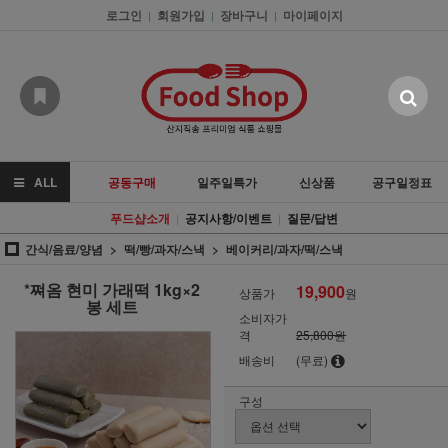
로그인
회원가입
장바구니
마이페이지
|
|
|
ALL
공동구매
일주일특가
신상품
공구일정표
푸드샵소개
공지사항/이벤트
질문/답변
|
|
간식/음료/양념
떡/빵/과자/스낵
베이커리/과자/떡/스낵
*쪄옴 현미 가래떡 1kg×2
19,900
상품가
원
봉 세트
소비자가
격
25,800원
배송비
(무료)
구성