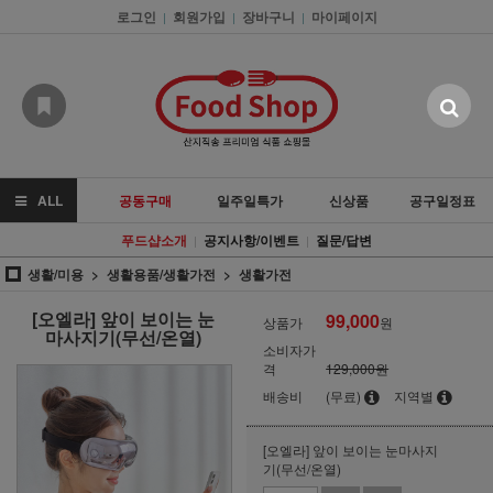
로그인
회원가입
장바구니
마이페이지
|
|
|
ALL
공동구매
일주일특가
신상품
공구일정표
푸드샵소개
공지사항/이벤트
질문/답변
|
|
생활/미용
생활용품/생활가전
생활가전
[오엘라] 앞이 보이는 눈
99,000
상품가
원
마사지기(무선/온열)
소비자가
격
129,000원
배송비
(무료)
지역별
[오엘라] 앞이 보이는 눈마사지
기(무선/온열)