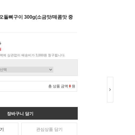
오돌뼈구이 300g(소금맛/매콤맛 중
원
원
액에 상관없이 배송비가 3,000원 청구됩니다.
총 상품 금액
0
원
장바구니 담기
기
관심상품 담기