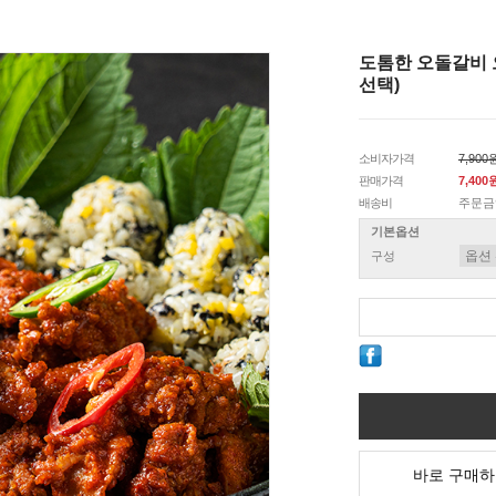
도톰한 오돌갈비 
선택)
소비자가격
7,900
판매가격
7,400
배송비
주문금
기본옵션
구성
바로 구매하