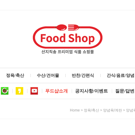
정육/축산
수산/건어물
반찬/간편식
간식/음료/양념
푸드샵소개
공지사항/이벤트
질문/답변
>
>
>
Home
정육/축산
양념육/계란
양념