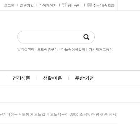
로그인
회원가입
마이페이지
장바구니
주문/배송조회
인기검색어 :
|
|
도드람왕구이
마늘숙성쪽갈비
가시제거고등어
건강식품
생활/미용
주방/가전
> 도톰한 오돌갈비 오돌뼈구이 300g(소금맛/매콤맛 중 선택)
육/기타정육