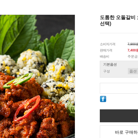
도톰한 오돌갈비 
선택)
소비자가격
7,900
판매가격
7,400
배송비
주문금
기본옵션
구성
바로 구매하