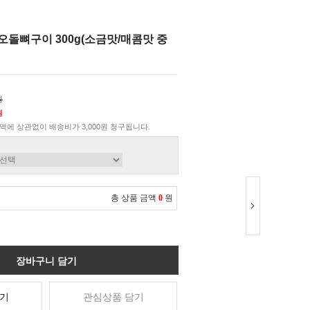
오돌뼈구이 300g(소금맛/매콤맛 중
원
원
액에 상관없이 배송비가 3,000원 청구됩니다.
총 상품 금액
0
원
장바구니 담기
기
관심상품 담기