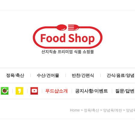
정육/축산
수산/건어물
반찬/간편식
간식/음료/양념
푸드샵소개
공지사항/이벤트
질문/답변
>
>
>
Home
정육/축산
양념육/계란
양념