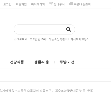
로그인
회원가입
마이페이지
장바구니
주문/배송조회
인기검색어 :
|
|
도드람왕구이
마늘숙성쪽갈비
가시제거고등어
건강식품
생활/미용
주방/가전
> 도톰한 오돌갈비 오돌뼈구이 300g(소금맛/매콤맛 중 선택)
육/기타정육