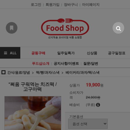
로그인
회원가입
장바구니
마이페이지
|
|
|
ALL
공동구매
일주일특가
신상품
공구일정표
푸드샵소개
공지사항/이벤트
질문/답변
|
|
간식/음료/양념
떡/빵/과자/스낵
베이커리/과자/떡/스낵
*쪄옴 구워먹는 치즈떡 /
19,900
상품가
원
고구마떡
소비자가
격
24,900원
배송비
(무료)
기본옵션