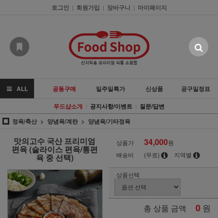
로그인
회원가입
장바구니
마이페이지
|
|
|
ALL
공동구매
일주일특가
신상품
공구일정표
푸드샵소개
공지사항/이벤트
질문/답변
|
|
정육/축산
양념육/계란
양념육/기타정육
맛의고수 국산 프리미엄
34,000
상품가
원
편육 (슬라이스 편육/통편
배송비
(무료)
지역별
육 중 선택)
상품선택
0
원
총 상품 금액