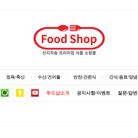
정육/축산
수산/건어물
반찬/간편식
간식/음료/양념
푸드샵소개
공지사항/이벤트
질문/답변