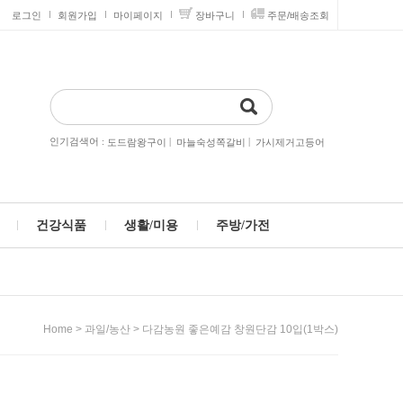
로그인
회원가입
마이페이지
장바구니
주문/배송조회
인기검색어 :
|
|
도드람왕구이
마늘숙성쪽갈비
가시제거고등어
건강식품
생활/미용
주방/가전
>
> 다감농원 좋은예감 창원단감 10입(1박스)
Home
과일/농산