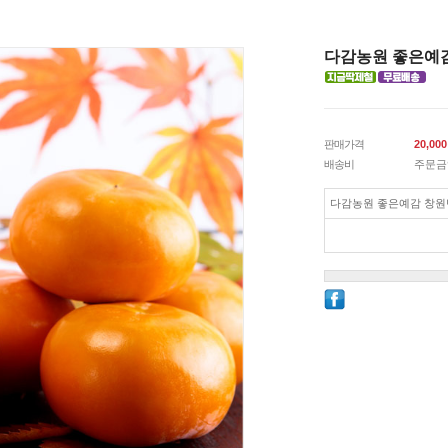
다감농원 좋은예감
판매가격
20,000
배송비
주문금
다감농원 좋은예감 창원단