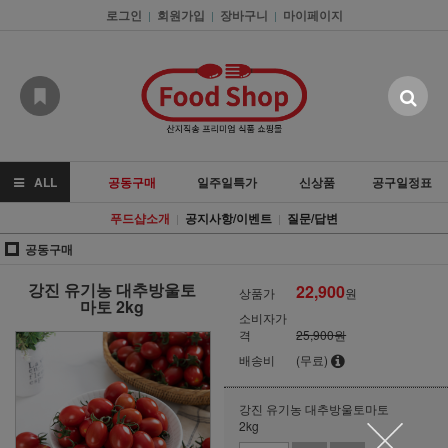
로그인
회원가입
장바구니
마이페이지
|
|
|
ALL
공동구매
일주일특가
신상품
공구일정표
푸드샵소개
공지사항/이벤트
질문/답변
|
|
공동구매
강진 유기농 대추방울토
22,900
상품가
원
마토 2kg
소비자가
격
25,900원
배송비
(무료)
강진 유기농 대추방울토마토
2kg