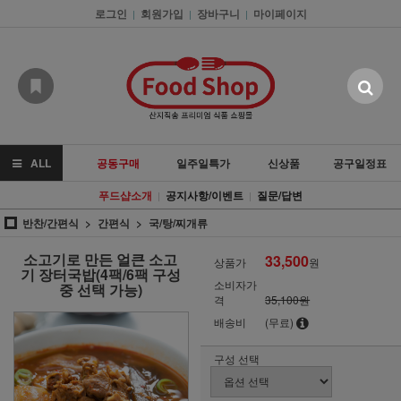
로그인
회원가입
장바구니
마이페이지
|
|
|
ALL
공동구매
일주일특가
신상품
공구일정표
푸드샵소개
공지사항/이벤트
질문/답변
|
|
반찬/간편식
간편식
국/탕/찌개류
소고기로 만든 얼큰 소고
33,500
상품가
원
기 장터국밥(4팩/6팩 구성
소비자가
중 선택 가능)
격
35,100원
배송비
(무료)
구성 선택