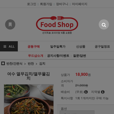
로그인
회원가입
장바구니
마이페이지
|
|
|
ALL
공동구매
일주일특가
신상품
공구일정표
푸드샵소개
공지사항/이벤트
질문/답변
|
|
반찬/간편식
반찬
김치
여수 열무김치/열무물김
18,900
상품가
원
치
소비자가
격
21,000원
배송비
(무료)
지역별
특이사항
1회 1개까지만 구매 가능
옵션