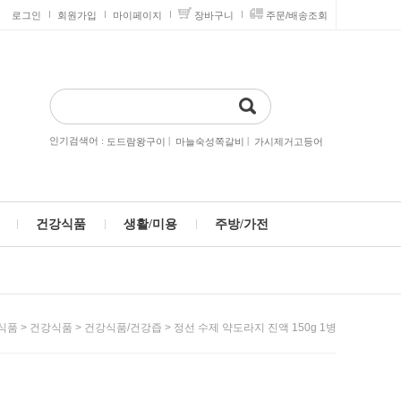
로그인
회원가입
마이페이지
장바구니
주문/배송조회
인기검색어 :
|
|
도드람왕구이
마늘숙성쪽갈비
가시제거고등어
건강식품
생활/미용
주방/가전
>
>
> 정선 수제 약도라지 진액 150g 1병
식품
건강식품
건강식품/건강즙