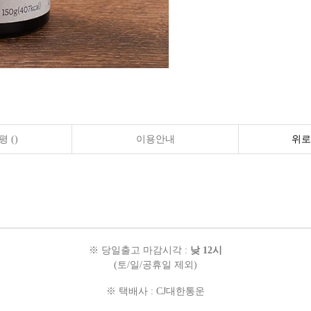
 ()
이용안내
위로
※
당일출고 마감시각 :
낮 12시
(토/일/공휴일 제외)
※ 택배사 :
CJ대한통운