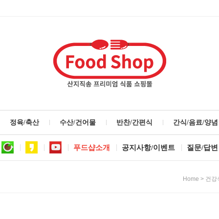
정육/축산
수산/건어물
반찬/간편식
간식/음료/양념
푸드샵소개
공지사항/이벤트
질문/답변
>
Home
건강