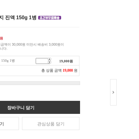
 진액 150g 1병
원
금액이 30,000원 미만시 배송비 3,000원이
니다.
150g 1병
19,000
원
총 상품 금액
19,000
원
장바구니 담기
기
관심상품 담기