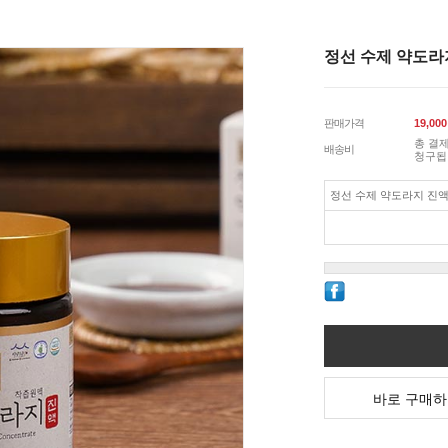
정선 수제 약도라지
판매가격
19,000
총 결제
배송비
청구됩
정선 수제 약도라지 진액 
바로 구매하