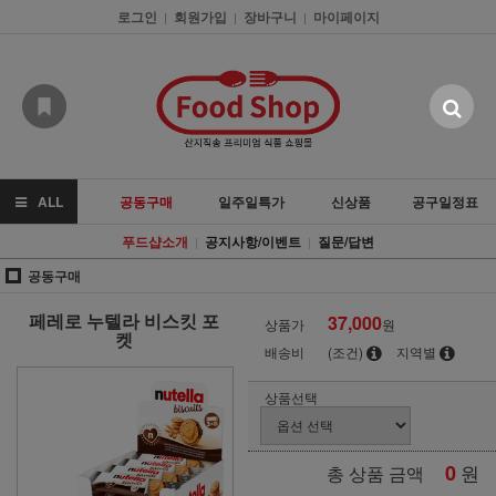
로그인
회원가입
장바구니
마이페이지
|
|
|
ALL
공동구매
일주일특가
신상품
공구일정표
푸드샵소개
공지사항/이벤트
질문/답변
|
|
공동구매
페레로 누텔라 비스킷 포
37,000
상품가
원
켓
배송비
(조건)
지역별
상품선택
0
원
총 상품 금액