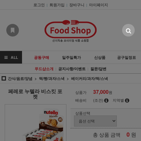
로그인
회원가입
장바구니
마이페이지
|
|
|
ALL
공동구매
일주일특가
신상품
공구일정표
푸드샵소개
공지사항/이벤트
질문/답변
|
|
간식/음료/양념
떡/빵/과자/스낵
베이커리/과자/떡/스낵
페레로 누텔라 비스킷 포
37,000
상품가
원
켓
배송비
(조건)
지역별
상품선택
0
원
총 상품 금액