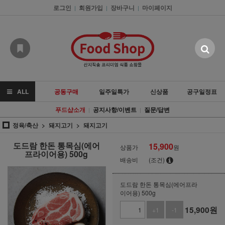
로그인
회원가입
장바구니
마이페이지
|
|
|
ALL
공동구매
일주일특가
신상품
공구일정표
푸드샵소개
공지사항/이벤트
질문/답변
|
|
정육/축산
돼지고기
돼지고기
도드람 한돈 통목심(에어
15,900
상품가
원
프라이어용) 500g
배송비
(조건)
도드람 한돈 통목심(에어프라
이어용) 500g
15,900
원
+1
-1