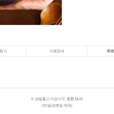
 ()
이용안내
위로
※ 당일출고 마감시각:
오전 11시
(토/일/공휴일 제외)