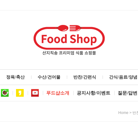
정육/축산
수산/건어물
반찬/간편식
간식/음료/양념
푸드샵소개
공지사항/이벤트
질문/답변
>
Home
반