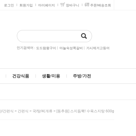
로그인
회원가입
마이페이지
장바구니
주문/배송조회
인기검색어 :
|
|
도드람왕구이
마늘숙성쪽갈비
가시제거고등어
건강식품
생활/미용
주방/가전
>
>
> [동추원] 스지듬뿍! 수육스지탕 600g
찬/간편식
간편식
국/탕/찌개류