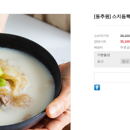
[동추원] 스지듬뿍
소비자가격
39,10
판매가격
35,10
배송비
주문금
기본옵션
옵션