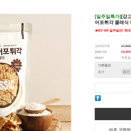
[일주일특가]
[강
어포튀각 클래식
★8/3~8/9 일주일만! 최대 
소비자가격
24,90
판매가격
19,90
배송비
주문금
기본옵션
옵션
바로 구매하