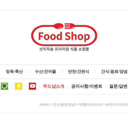
정육/축산
수산/건어물
반찬/간편식
간식/음료/양념
푸드샵소개
공지사항/이벤트
질문/답변
>
>
>
Home
간식/음료/양념
떡/빵/과자/스낵
베이커리/과자/