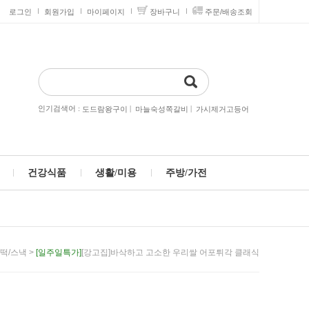
로그인
회원가입
마이페이지
장바구니
주문/배송조회
인기검색어 :
|
|
도드람왕구이
마늘숙성쪽갈비
가시제거고등어
건강식품
생활/미용
주방/가전
>
[일주일특가]
[강고집]바삭하고 고소한 우리쌀 어포튀각 클래식
떡/스낵