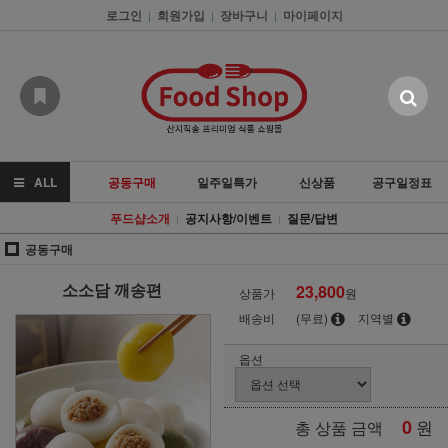
로그인
회원가입
장바구니
마이페이지
|
|
|
ALL
공동구매
일주일특가
신상품
공구일정표
푸드샵소개
공지사항/이벤트
질문/답변
|
|
공동구매
소소담 깨송편
23,800
상품가
원
배송비
(무료)
지역별
옵션
0
원
총 상품 금액