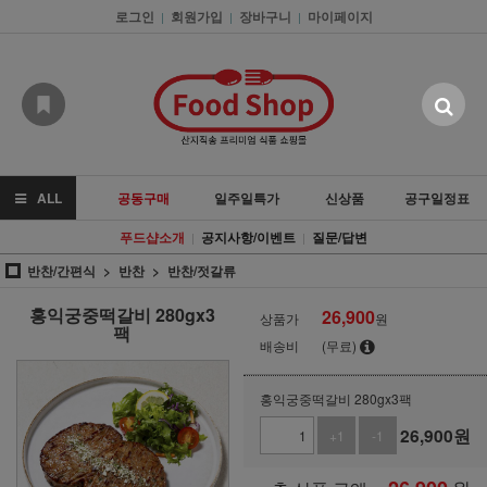
로그인
회원가입
장바구니
마이페이지
|
|
|
ALL
공동구매
일주일특가
신상품
공구일정표
푸드샵소개
공지사항/이벤트
질문/답변
|
|
반찬/간편식
반찬
반찬/젓갈류
홍익궁중떡갈비 280gx3
26,900
상품가
원
팩
배송비
(무료)
홍익궁중떡갈비 280gx3팩
26,900
원
+1
-1