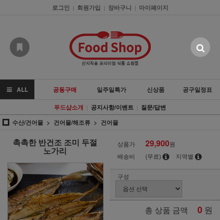
로그인
회원가입
장바구니
마이페이지
|
|
|
ALL
공동구매
일주일특가
신상품
공구일정표
푸드샵소개
공지사항/이벤트
질문/답변
|
|
수산/건어물
건어물/해조류
건어물
촉촉한 반건조 조미 두절
29,900
상품가
원
노가리
배송비
(무료)
지역별
구성
0
원
총 상품 금액