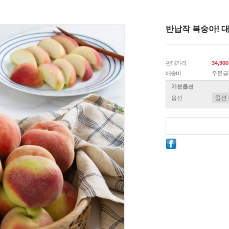
반납작 복숭아! 
판매가격
34,90
배송비
주문금
기본옵션
옵션