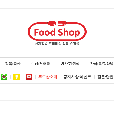
정육/축산
수산/건어물
반찬/간편식
간식/음료/양념
푸드샵소개
공지사항/이벤트
질문/답변