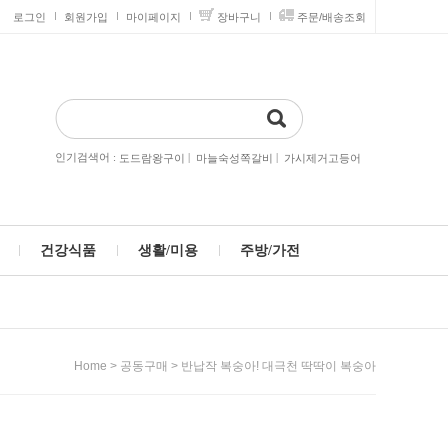
로그인
회원가입
마이페이지
장바구니
주문/배송조회
인기검색어 :
|
|
도드람왕구이
마늘숙성쪽갈비
가시제거고등어
건강식품
생활/미용
주방/가전
>
> 반납작 복숭아! 대극천 딱딱이 복숭아
Home
공동구매