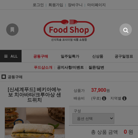
로그인
회원가입
장바구니
마이페이지
|
|
|
ALL
공동구매
일주일특가
신상품
공구일정표
푸드샵소개
공지사항/이벤트
질문/답변
|
|
공동구매
[신세계푸드] 베키아에누
37,900
상품가
원
보 치아바타/크루아상 샌
배송비
(무료)
지역별
드위치
구성
0
원
총 상품 금액