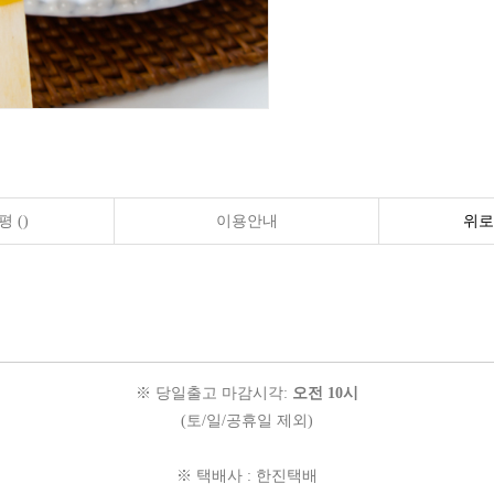
 ()
이용안내
위로
※ 당일출고 마감시각:
오전 10시
(토/일/공휴일 제외)
※ 택배사 : 한진택배