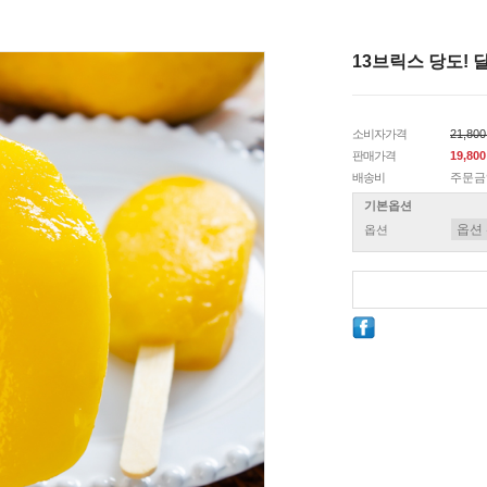
13브릭스 당도!
소비자가격
21,80
판매가격
19,80
배송비
주문금
기본옵션
옵션