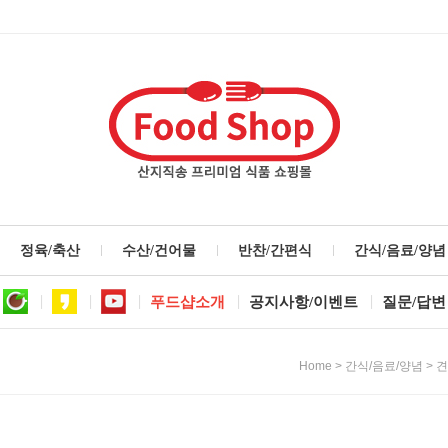
정육/축산
수산/건어물
반찬/간편식
간식/음료/양념
푸드샵소개
공지사항/이벤트
질문/답변
>
>
Home
간식/음료/양념
견