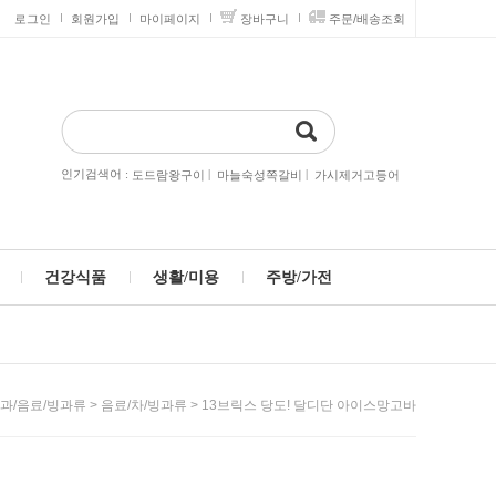
로그인
회원가입
마이페이지
장바구니
주문/배송조회
인기검색어 :
|
|
도드람왕구이
마늘숙성쪽갈비
가시제거고등어
건강식품
생활/미용
주방/가전
>
> 13브릭스 당도! 달디단 아이스망고바
과/음료/빙과류
음료/차/빙과류