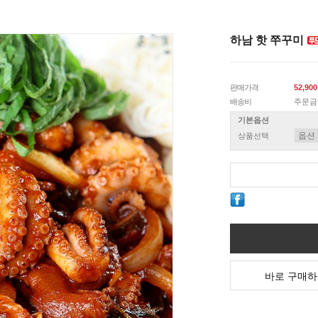
하남 핫 쭈꾸미
판매가격
52,90
배송비
주문금
기본옵션
상품선택
바로 구매하