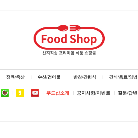
정육/축산
수산/건어물
반찬/간편식
간식/음료/양념
푸드샵소개
공지사항/이벤트
질문/답변