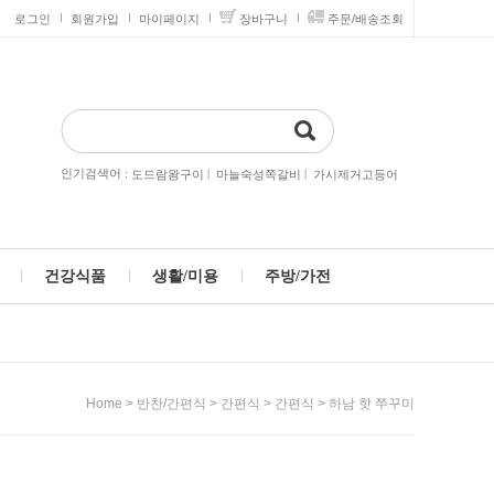
로그인
회원가입
마이페이지
장바구니
주문/배송조회
인기검색어 :
|
|
도드람왕구이
마늘숙성쪽갈비
가시제거고등어
건강식품
생활/미용
주방/가전
>
>
>
> 하남 핫 쭈꾸미
Home
반찬/간편식
간편식
간편식