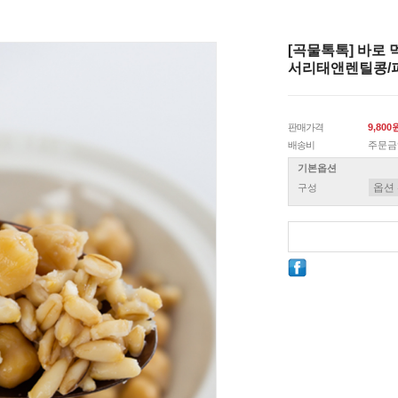
[곡물톡톡] 바로
서리태앤렌틸콩/
판매가격
9,800
배송비
주문금
기본옵션
구성