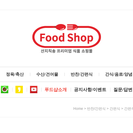
정육/축산
수산/건어물
반찬/간편식
간식/음료/양념
푸드샵소개
공지사항/이벤트
질문/답변
>
>
>
Home
반찬/간편식
간편식
간편