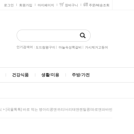
로그인
회원가입
마이페이지
장바구니
주문/배송조회
인기검색어 :
|
|
도드람왕구이
마늘숙성쪽갈비
가시제거고등어
건강식품
생활/미용
주방/가전
> [곡물톡톡] 바로 먹는 병아리콩앤귀리/서리태앤렌틸콩/파로앤파바빈
식