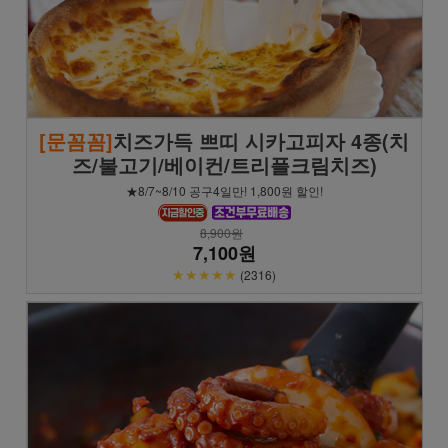
[문꼼꼼]
치즈가득 쁘띠 시카고피자 4종(치
즈/불고기/베이컨/트리플크림치즈)
★8/7~8/10 공구4일만! 1,800원 할인!
8,900원
7,100원
★★★★★
(2316)