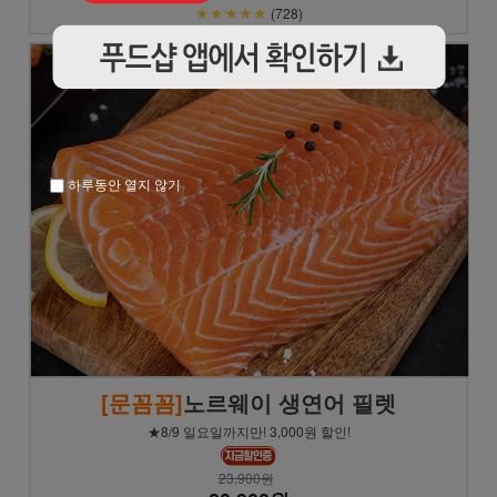
★★★★★
(728)
하루동안 열지 않기
[문꼼꼼]
노르웨이 생연어 필렛
★8/9 일요일까지만! 3,000원 할인!
23,900원