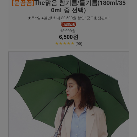
[문꼼꼼]
The맑음 참기름/들기름(180ml/35
0ml 중 선택)
★목~일 4일만! 최대 22,500원 할인! 공구한정판매!
18,000원
6,500원
★★★★★
(90)