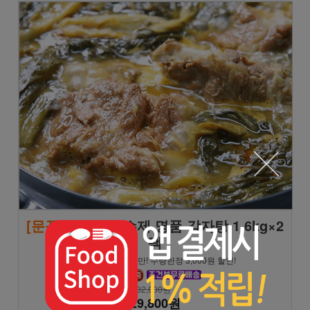
[문꼼꼼]
모녀진 수제 명품 감자탕 1.6kg×2
팩
★8/9 일요일까지만! 수량한정 3,000원 할인!
32,800원
29,800원