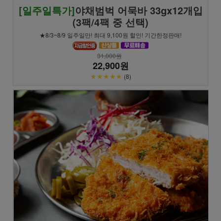
[일주일특가]
야채범벅 어묵바 33gx12개입
(3팩/4팩 중 선택)
★8/3~8/9 일주일만! 최대 9,100원 할인! 기간한정판매!
31,000원
22,900원
★★★★★
(8)