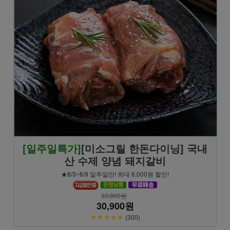
[일주일특가]
[미소그릴 한돈다이닝] 국내
산 수제 양념 돼지갈비
★8/3~8/9 일주일만! 최대 6,000원 할인!
33,900원
30,900원
★★★★★
(300)