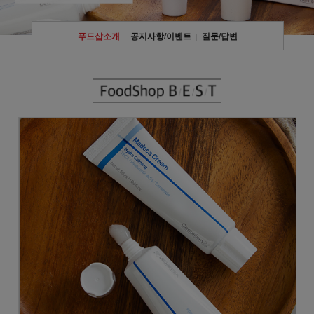
푸드샵소개
공지사항/이벤트
질문/답변
|
|