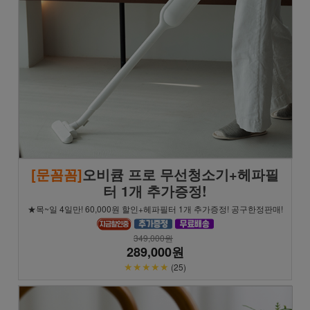
[문꼼꼼]
오비큠 프로 무선청소기+헤파필
터 1개 추가증정!
★목~일 4일만! 60,000원 할인+헤파필터 1개 추가증정! 공구한정판매!
349,000원
289,000원
★★★★★
(25)