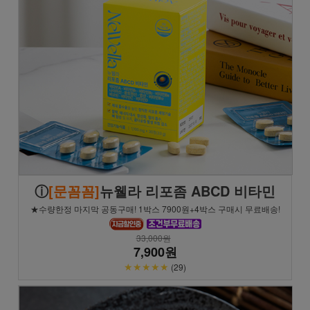
ⓘ
[문꼼꼼]
뉴웰라 리포좀 ABCD 비타민
★수량한정 마지막 공동구매! 1박스 7900원+4박스 구매시 무료배송!
33,000원
7,900원
★★★★★
(29)