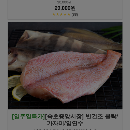
30,000원
29,000원
★★★★★
(88)
[일주일특가]
[속초중앙시장] 반건조 볼락/
가자미/임연수