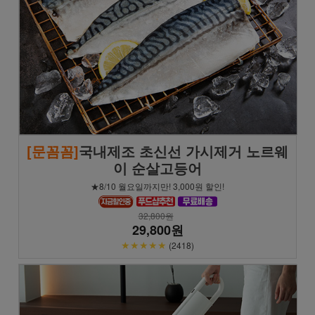
[문꼼꼼]
국내제조 초신선 가시제거 노르웨
이 순살고등어
★8/10 월요일까지만! 3,000원 할인!
32,800원
29,800원
★★★★★
(2418)