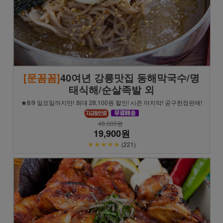
[문꼼꼼]
40여년 강릉맛집 동해막국수/명
태식해/순살족발 외
★8/9 일요일까지만! 최대 28,100원 할인! 시즌 마지막! 공구한정판매!
48,000원
19,900원
★★★★★
(221)