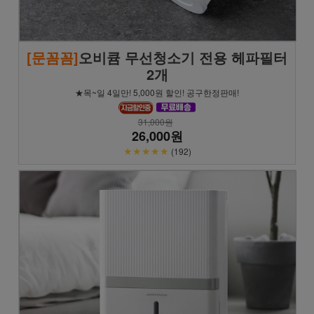
[문꼼꼼]
오비큠 무선청소기 전용 헤파필터
2개
★목~일 4일만! 5,000원 할인! 공구한정판매!
31,000원
26,000원
★★★★★
(192)