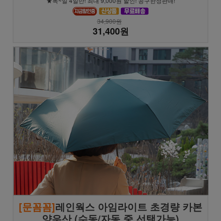
★목~일 4일만! 최대 9,000원 할인! 공구한정판매!
34,900원
31,400원
[문꼼꼼]
레인웍스 아임라이트 초경량 카본
양우산 (수동/자동 중 선택가능)