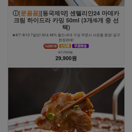
ⓘ
[문꼼꼼]
[동국제약] 센텔리안24 마데카
크림 하이드라 카밍 50ml (3개/6개 중 선
택)
★8/7~8/13 7일만! 최대 48% 할인+6개 구성 주문시 사은품 증정! 공구
한정판매!
47,700원
29,900원