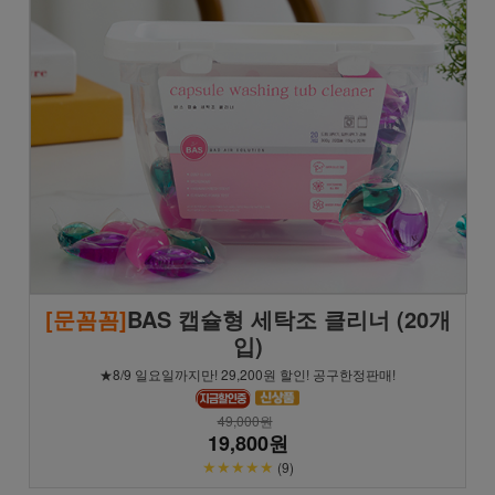
[문꼼꼼]
BAS 캡슐형 세탁조 클리너 (20개
입)
★8/9 일요일까지만! 29,200원 할인! 공구한정판매!
49,000원
19,800원
★★★★★
(9)