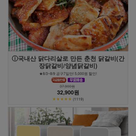
ⓘ국내산 닭다리살로 만든 춘천 닭갈비(간
장닭갈비/양념닭갈비)
★8/3~8/9 공구7일만! 5,000원 할인!
37,900원
32,900원
★★★★★
(1119)