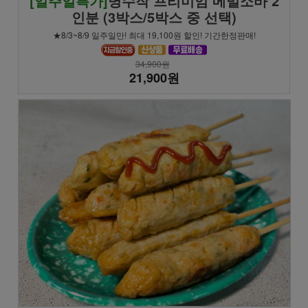
[일주일특가]
명수작 프리미엄 메밀소바 2
인분 (3박스/5박스 중 선택)
★8/3~8/9 일주일만! 최대 19,100원 할인! 기간한정판매!
34,900원
21,900원