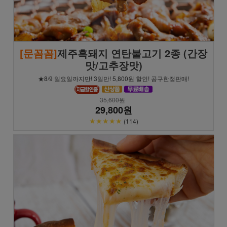
[문꼼꼼]
제주흑돼지 연탄불고기 2종 (간장
맛/고추장맛)
★8/9 일요일까지만! 3일만! 5,800원 할인! 공구한정판매!
35,600원
29,800원
★★★★★
(114)