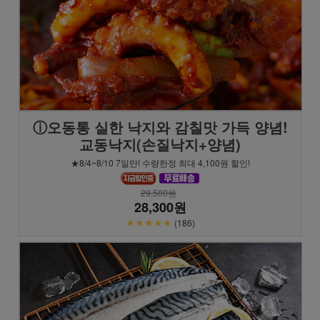
ⓘ오동통 실한 낙지와 감칠맛 가득 양념!
교동낙지(손질낙지+양념)
★8/4~8/10 7일만! 수량한정 최대 4,100원 할인!
29,500원
28,300원
★★★★★
(186)