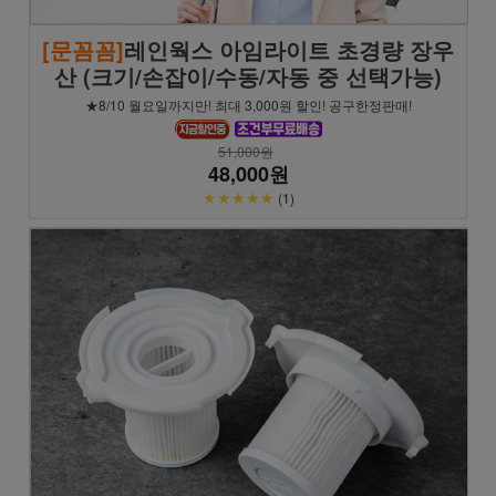
[문꼼꼼]
레인웍스 아임라이트 초경량 장우
산 (크기/손잡이/수동/자동 중 선택가능)
★8/10 월요일까지만! 최대 3,000원 할인! 공구한정판매!
51,000원
48,000원
★★★★★
(1)