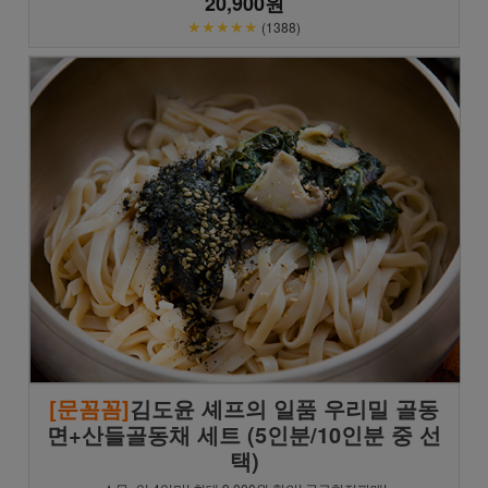
20,900원
★★★★★
(1388)
[문꼼꼼]
김도윤 셰프의 일품 우리밀 골동
면+산들골동채 세트 (5인분/10인분 중 선
택)