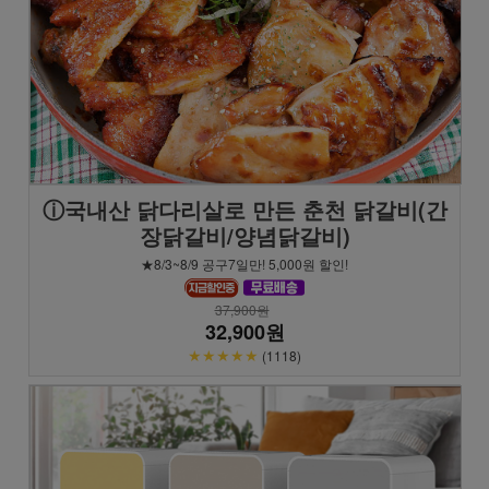
ⓘ국내산 닭다리살로 만든 춘천 닭갈비(간
장닭갈비/양념닭갈비)
★8/3~8/9 공구7일만! 5,000원 할인!
37,900원
32,900원
★★★★★
(1118)