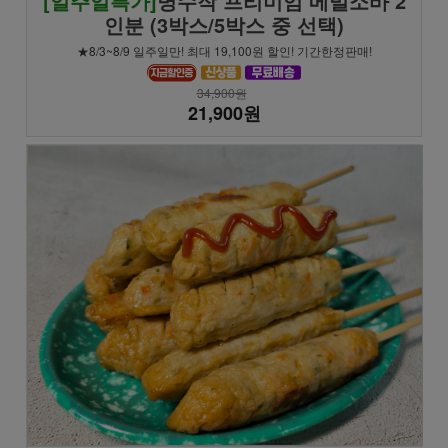
[일주일특가]
명수작 프리미엄 메밀소바 2
인분 (3박스/5박스 중 선택)
★8/3~8/9 일주일만! 최대 19,100원 할인! 기간한정판매!
34,900원
21,900원