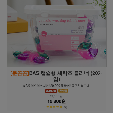
[문꼼꼼]
BAS 캡슐형 세탁조 클리너 (20개
입)
★8/9 일요일까지만! 29,200원 할인! 공구한정판매!
49,000원
19,800원
★★★★★
(9)