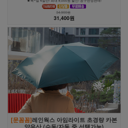
★목~일 4일만! 최대 9,000원 할인! 공구한정판매!
34,900원
31,400원
[문꼼꼼]
레인웍스 아임라이트 초경량 카본
양우산 (수동/자동 중 선택가능)