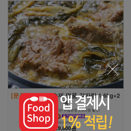
[문꼼꼼]
모녀진 수제 명품 감자탕 1.6kg×2
팩
★8/9 일요일까지만! 수량한정 3,000원 할인!
32,800원
29,800원