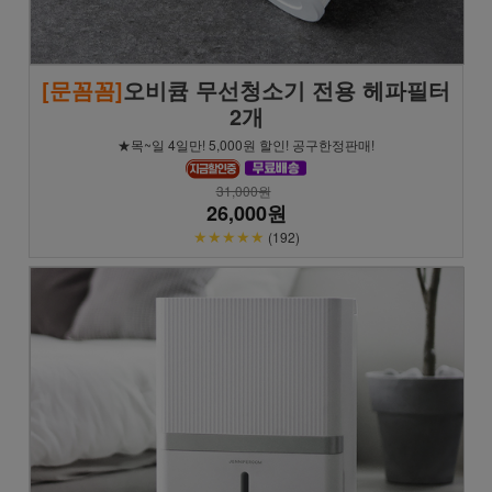
[문꼼꼼]
오비큠 무선청소기 전용 헤파필터
2개
★목~일 4일만! 5,000원 할인! 공구한정판매!
31,000원
26,000원
★★★★★
(192)