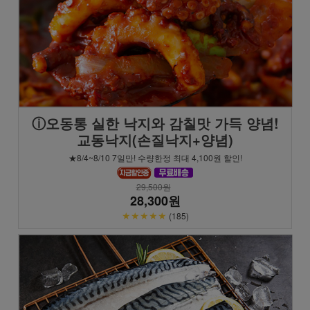
ⓘ오동통 실한 낙지와 감칠맛 가득 양념!
교동낙지(손질낙지+양념)
★8/4~8/10 7일만! 수량한정 최대 4,100원 할인!
29,500원
28,300원
★★★★★
(185)