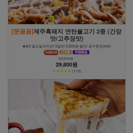
[문꼼꼼]
제주흑돼지 연탄불고기 2종 (간장
맛/고추장맛)
★8/9 일요일까지만! 3일만! 5,800원 할인! 공구한정판매!
35,600원
29,800원
★★★★★
(113)