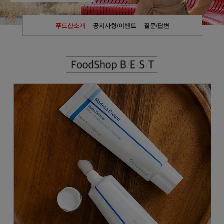
푸드샵소개
공지사항/이벤트
질문/답변
|
|