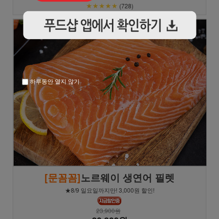
★★★★★
(728)
하루동안 열지 않기
[문꼼꼼]
노르웨이 생연어 필렛
★8/9 일요일까지만! 3,000원 할인!
23,900원