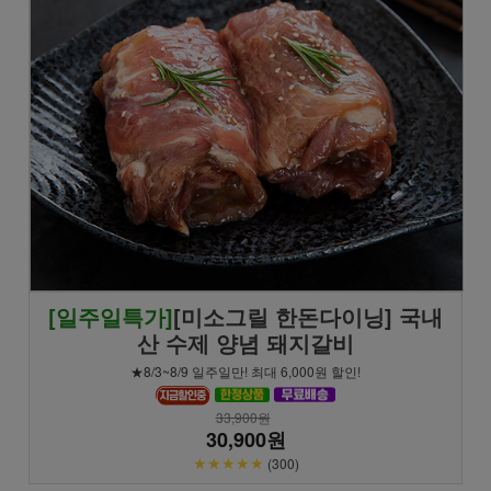
[일주일특가]
[미소그릴 한돈다이닝] 국내
산 수제 양념 돼지갈비
★8/3~8/9 일주일만! 최대 6,000원 할인!
33,900원
30,900원
★★★★★
(300)