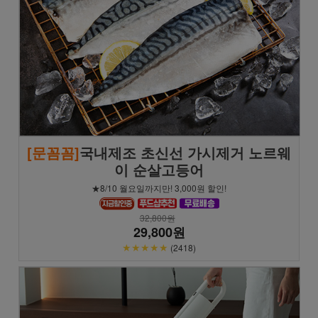
[문꼼꼼]
국내제조 초신선 가시제거 노르웨
이 순살고등어
★8/10 월요일까지만! 3,000원 할인!
32,800원
29,800원
★★★★★
(2418)