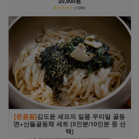
20,900원
★★★★★
(1388)
[문꼼꼼]
김도윤 셰프의 일품 우리밀 골동
면+산들골동채 세트 (5인분/10인분 중 선
택)