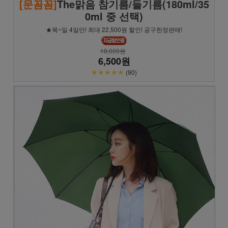
[문꼼꼼]
The맑음 참기름/들기름(180ml/35
0ml 중 선택)
★목~일 4일만! 최대 22,500원 할인! 공구한정판매!
18,000원
6,500원
★★★★★
(90)