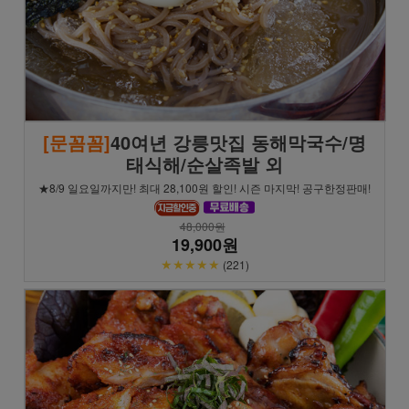
[문꼼꼼]
40여년 강릉맛집 동해막국수/명
태식해/순살족발 외
★8/9 일요일까지만! 최대 28,100원 할인! 시즌 마지막! 공구한정판매!
48,000원
19,900원
★★★★★
(221)