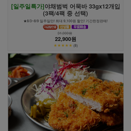
[일주일특가]
야채범벅 어묵바 33gx12개입
(3팩/4팩 중 선택)
★8/3~8/9 일주일만! 최대 9,100원 할인! 기간한정판매!
31,000원
22,900원
★★★★★
(8)