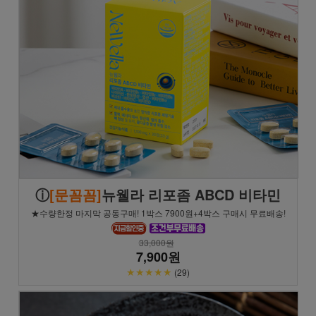
ⓘ
[문꼼꼼]
뉴웰라 리포좀 ABCD 비타민
★수량한정 마지막 공동구매! 1박스 7900원+4박스 구매시 무료배송!
33,000원
7,900원
★★★★★
(29)