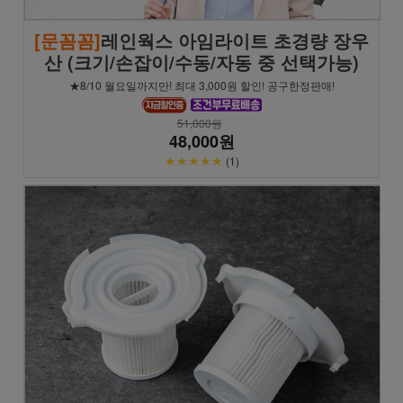
[문꼼꼼]
레인웍스 아임라이트 초경량 장우
산 (크기/손잡이/수동/자동 중 선택가능)
★8/10 월요일까지만! 최대 3,000원 할인! 공구한정판매!
51,000원
48,000원
★★★★★
(1)