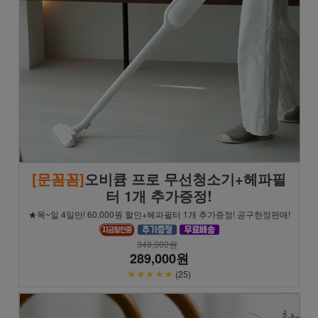
[문꼼꼼]
오비큠 프로 무선청소기+헤파필
터 1개 추가증정!
★목~일 4일만! 60,000원 할인+헤파필터 1개 추가증정! 공구한정판매!
349,000원
289,000원
★★★★★
(25)