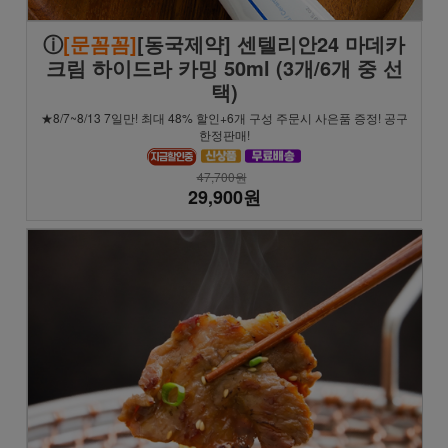
ⓘ
[문꼼꼼]
[동국제약] 센텔리안24 마데카
크림 하이드라 카밍 50ml (3개/6개 중 선
택)
★8/7~8/13 7일만! 최대 48% 할인+6개 구성 주문시 사은품 증정! 공구
한정판매!
47,700원
29,900원