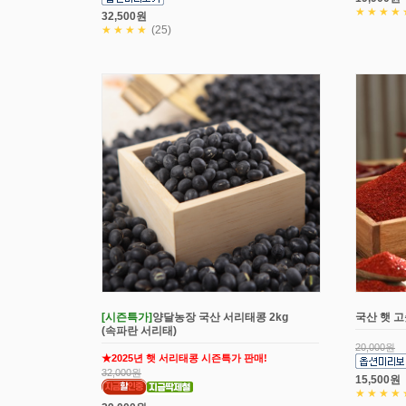
★★★★
32,500원
★★★★
(25)
[시즌특가]
양달농장 국산 서리태콩 2kg
국산 햇 고
(속파란 서리태)
20,000원
★2025년 햇 서리태콩 시즌특가 판매!
32,000원
15,500원
★★★★