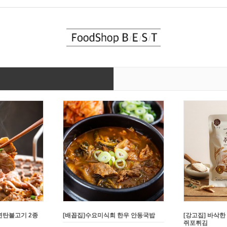
연탄불고기 2종
[배꼽집]수요미식회 한우 안동국밥
[강고집] 바삭한
쥐포튀김