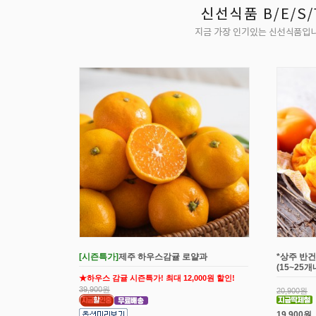
[시즌특가]
제주 하우스감귤 로얄과
*상주 반건
(15~25
★하우스 감귤 시즌특가! 최대 12,000원 할인!
39,900원
20,900원
19,900원