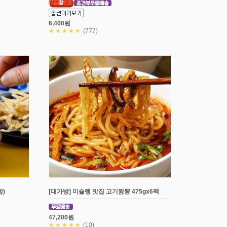
6,400원
★★★★★
(777)
)
[대가방] 미슐랭 맛집 고기짬뽕 475gx6팩
47,200원
★★★★★
(10)