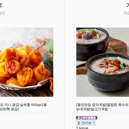
조 미니 곶감 실속형 600gx1봉
[용인맛집 경자국밥]깔끔한 육수의
개내외/햇 곶감)
순대국밥/살고기국밥
7,900원