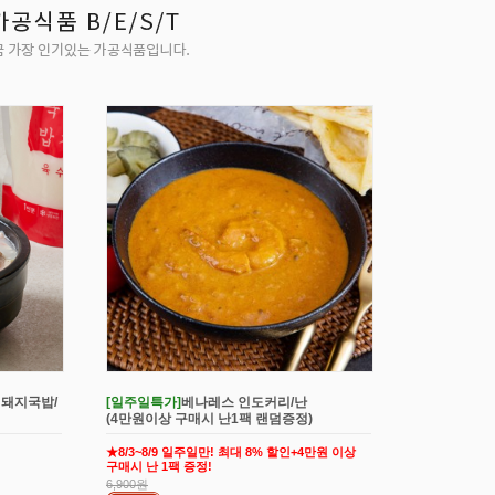
 돼지국밥/
[일주일특가]
베나레스 인도커리/난
(4만원이상 구매시 난1팩 랜덤증정)
★8/3~8/9 일주일만! 최대 8% 할인+4만원 이상
구매시 난 1팩 증정!
6,900원