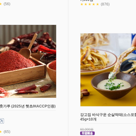
★
(56)
★★★★★
(876)
춧가루 (2025년 햇초/HACCP인증)
강고집 바삭구운 순살먹태(소스포함
45g×10개
60,000원
★
(65)