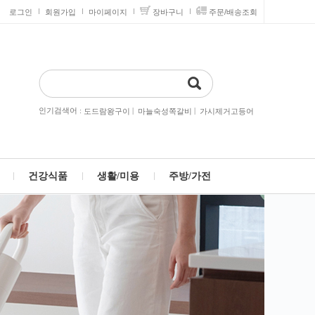
로그인
회원가입
마이페이지
장바구니
주문/배송조회
인기검색어 :
|
|
도드람왕구이
마늘숙성쪽갈비
가시제거고등어
건강식품
생활/미용
주방/가전