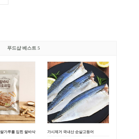
푸드샵 베스트 5
 쌀가루를 입힌 쌀바삭
가시제거 국내산 순살고등어