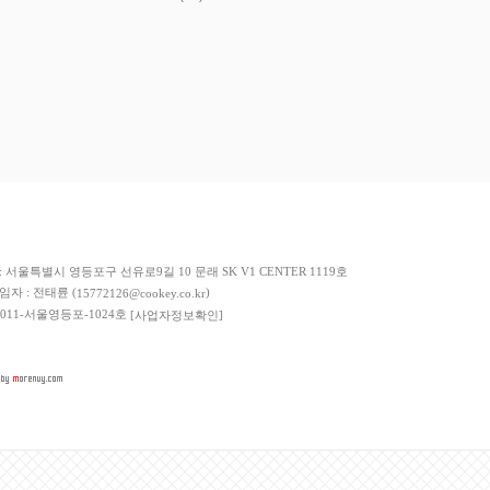
저희 쇼핑몰에서 가입한
이니시스
구매안전서비스를 이용하실 수 있습니다.
: 서울특별시 영등포구 선유로9길 10 문래 SK V1 CENTER 1119호
책임자 : 전태륜 (
)
15772126@cookey.co.kr
 2011-서울영등포-1024호
[사업자정보확인]