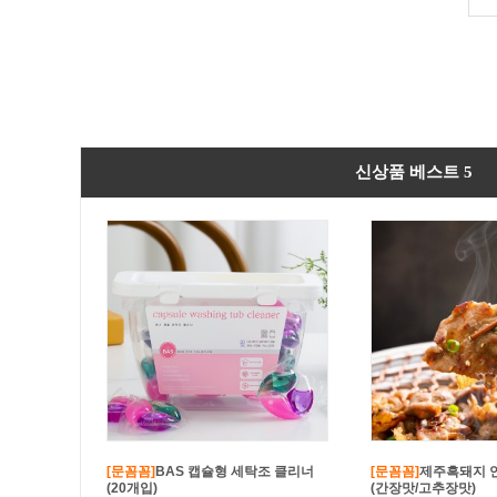
신상품 베스트 5
[문꼼꼼]
BAS 캡슐형 세탁조 클리너
[문꼼꼼]
제주흑돼지 
(20개입)
(간장맛/고추장맛)