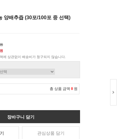
양배추즙 (30포/100포 중 선택)
0원
0원
액에 상관없이 배송비가 청구되지 않습니다.
총 상품 금액
0
원
장바구니 담기
기
관심상품 담기