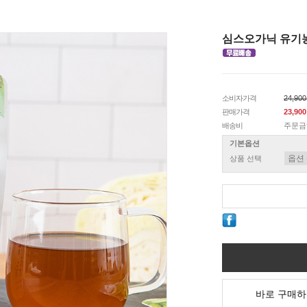
심스오가닉 유기농 
소비자가격
24,90
판매가격
23,90
배송비
주문금
기본옵션
상품 선택
바로 구매하