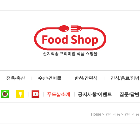
정육/축산
수산/건어물
반찬/간편식
간식/음료/양념
푸드샵소개
공지사항/이벤트
질문/답변
>
>
Home
건강식품
건강식품