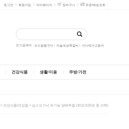
로그인
회원가입
마이페이지
장바구니
주문/배송조회
인기검색어 :
|
|
도드람왕구이
마늘숙성쪽갈비
가시제거고등어
건강식품
생활/미용
주방/가전
>
> 심스오가닉 유기농 양배추즙 (30포/100포 중 선택)
건강식품/건강즙