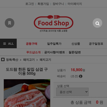
로그인
회원가입
장바구니
마이페이지
|
|
|
ALL
공동구매
일주일특가
신상품
공구일정표
푸드샵소개
공지사항/이벤트
질문/답변
|
|
정육/축산
돼지고기
돼지고기
도드람 한돈 칼집 삼겹 구
16,900
상품가
원
이용 500g
배송비
(조건)
상품 선택
0
원
총 상품 금액