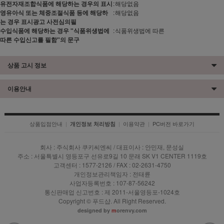
유전자재조합식품에 해당하는 경우의 표시
:
해당없음
영유아식 또는 체중조절식품 등에 해당하
:
해당없음
는 경우 표시광고 사전심의필
수입식품에 해당하는 경우 "식품위생법에
:
식품위생법에 따른
따른 수입신고를 필함"의 문구
상품 고시 정보
이용안내
상품입점안내
|
|
이용약관
|
PC버전 바로가기
개인정보 처리방침
회사 : 주식회사 쿠키씨엔씨 / 대표이사 : 안민재, 문성실
주소 : 서울특별시 영등포구 선유로9길 10 문래 SK V1 CENTER 1119호
고객센터 : 1577-2126 / FAX : 02-2631-4750
개인정보관리책임자 : 전태륜
사업자등록번호 : 107-87-56242
통신판매업 신고번호 : 제 2011-서울영등포-1024호
Copyright © 푸드샵. All Right Reserved.
designed by
m
orenvy.com