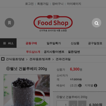
로그인
회원가입
장바구니
마이페이지
|
|
|
ALL
공동구매
일주일특가
신상품
공구일정표
푸드샵소개
공지사항/이벤트
질문/답변
|
|
간식/음료/양념
견과/음료/빙과류
견과/건과일
ⓞ웰넛 건블루베리 200g
6,300
상품가
원
소비자가
격
17,800원
배송비
(조건)
지역별
ⓞ웰넛 건블루베리 200g
6,300
원
+1
-1