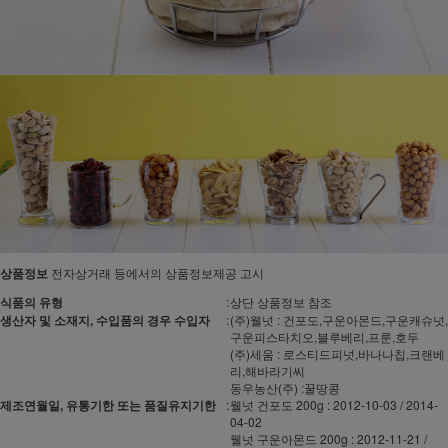
상품정보
전자상거래 등에서의 상품정보제공 고시
식품의 유형
:
상단 상품정보 참조
생산자 및 소재지, 수입품의 경우 수입자
:
(주)웰넛 : 건포도,구운아몬드,구운캐슈넛,
구운피스타치오,블루베리,프룬,호두
(주)세움 : 로스티드피넛,바나나칩,크랜베
리,해바라기씨
동우농산(주) :꿀땅콩
제조연월일, 유통기한 또는 품질유지기한
:
웰넛 건포도 200g : 2012-10-03 / 2014-
04-02
웰넛 구운아몬드 200g : 2012-11-21 /