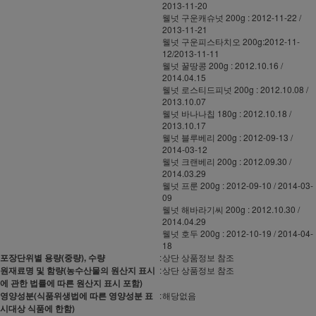
2013-11-20
웰넛 구운캐슈넛 200g : 2012-11-22 /
2013-11-21
웰넛 구운피스타치오 200g:2012-11-
12/2013-11-11
웰넛 꿀땅콩 200g : 2012.10.16 /
2014.04.15
웰넛 로스티드피넛 200g : 2012.10.08 /
2013.10.07
웰넛 바나나칩 180g : 2012.10.18 /
2013.10.17
웰넛 블루베리 200g : 2012-09-13 /
2014-03-12
웰넛 크랜베리 200g : 2012.09.30 /
2014.03.29
웰넛 프룬 200g : 2012-09-10 / 2014-03-
09
웰넛 해바라기씨 200g : 2012.10.30 /
2014.04.29
웰넛 호두 200g : 2012-10-19 / 2014-04-
18
포장단위별 용량(중량), 수량
:
상단 상품정보 참조
원재료명 및 함량(농수산물의 원산지 표시
:
상단 상품정보 참조
에 관한 법률에 따른 원산지 표시 포함)
영양성분(식품위생법에 따른 영양성분 표
:
해당없음
시대상 식품에 한함)