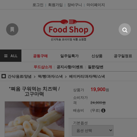
로그인
회원가입
장바구니
마이페이지
|
|
|
ALL
공동구매
일주일특가
신상품
공구일정표
푸드샵소개
공지사항/이벤트
질문/답변
|
|
간식/음료/양념
떡/빵/과자/스낵
베이커리/과자/떡/스낵
*쪄옴 구워먹는 치즈떡 /
19,900
상품가
원
고구마떡
소비자가
격
24,900원
배송비
(무료)
기본옵션