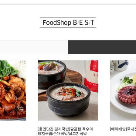
연탄불고기 2종
[배꼽집]수요미식회 한우 안동국밥
[강고집] 바삭한
쥐포튀김