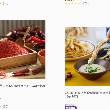
★
(56)
★★★★★
(876)
춧가루 (2025년 햇초/HACCP인증)
강고집 바삭구운 순살먹태(소스포함
45g×10개
60,000원
★
(65)