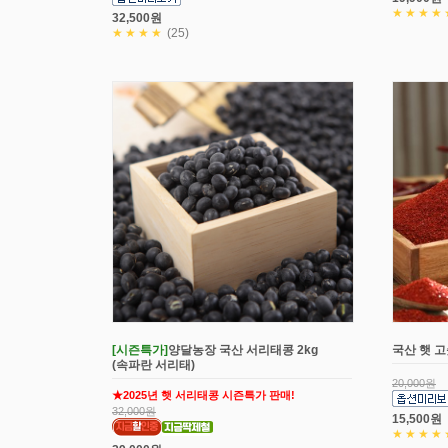
★★★★
32,500원
★★★★
(25)
[시즌특가]
양달농장 국산 서리태콩 2kg
국산 햇 고
(속파란 서리태)
20,000원
★2025년 햇 서리태콩 시즌특가 판매!
32,000원
15,500원
★★★★