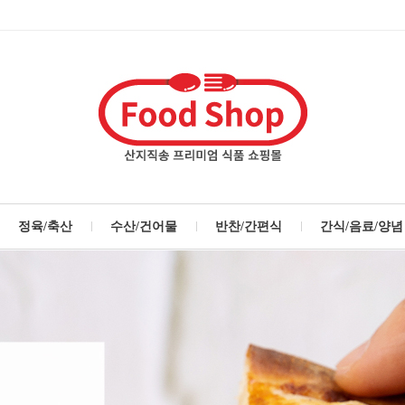
정육/축산
수산/건어물
반찬/간편식
간식/음료/양념