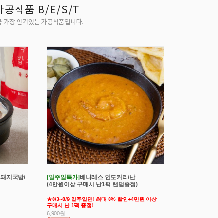
 돼지국밥/
[일주일특가]
베나레스 인도커리/난
(4만원이상 구매시 난1팩 랜덤증정)
★8/3~8/9 일주일만! 최대 8% 할인+4만원 이상
구매시 난 1팩 증정!
6,900원