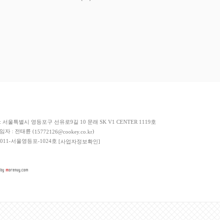
저희 쇼핑몰에서 가입한
이니시스
구매안전서비스를 이용하실 수 있습니다.
: 서울특별시 영등포구 선유로9길 10 문래 SK V1 CENTER 1119호
책임자 : 전태륜 (
)
15772126@cookey.co.kr
 2011-서울영등포-1024호
[사업자정보확인]