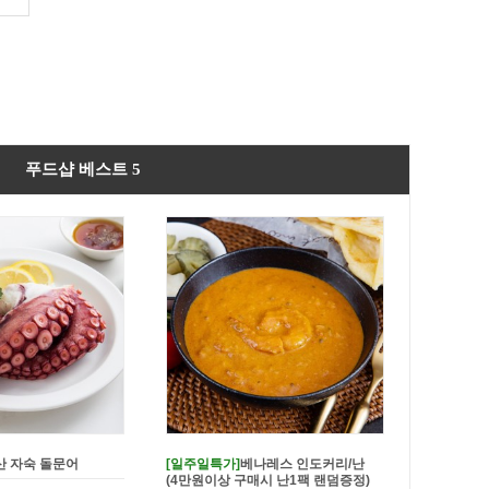
푸드샵 베스트 5
 쌀가루를 입힌 쌀바삭
가시제거 국내산 순살고등어