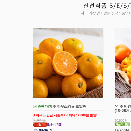
[시즌특가]
제주 하우스감귤 로얄과
*상주 반건
(15~25
★하우스 감귤 시즌특가! 최대 12,000원 할인!
39,900원
20,900원
19,900원