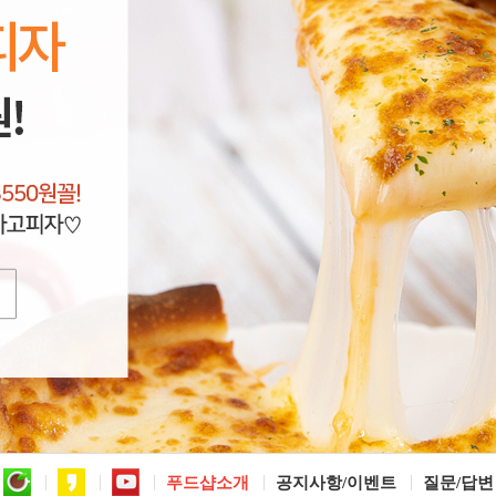
푸드샵소개
공지사항/이벤트
질문/답변