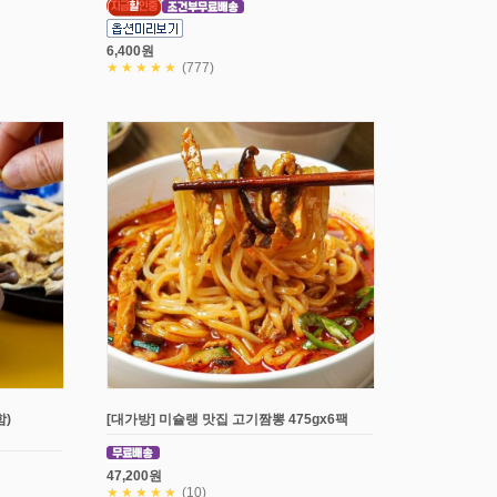
6,400원
★★★★★
(777)
)
[대가방] 미슐랭 맛집 고기짬뽕 475gx6팩
47,200원
★★★★★
(10)