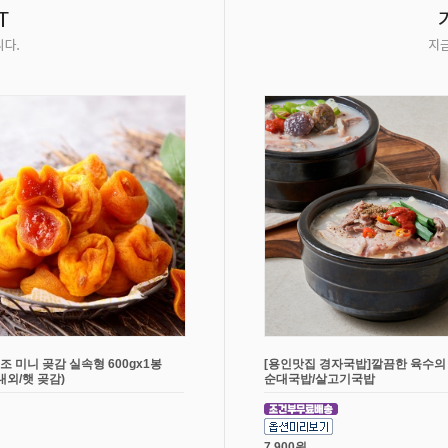
조 미니 곶감 실속형 600gx1봉
[용인맛집 경자국밥]깔끔한 육수의
개내외/햇 곶감)
순대국밥/살고기국밥
7,900원