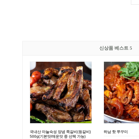
신상품 베스트 5
[문꼼꼼]
BAS 캡슐형 세탁조 클리너
[문꼼꼼]
제주흑돼지 
(20개입)
(간장맛/고추장맛)