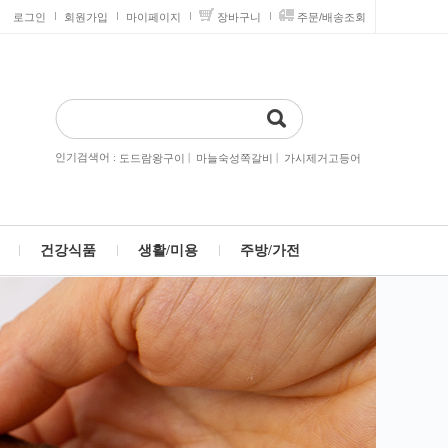
로그인
회원가입
마이페이지
장바구니
주문/배송조회
인기검색어 :
|
|
도드람왕구이
마늘숙성쪽갈비
가시제거고등어
건강식품
생활/미용
주방/가전