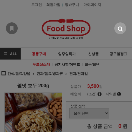
로그인
회원가입
장바구니
마이페이지
|
|
|
ALL
공동구매
일주일특가
신상품
공구일정표
푸드샵소개
공지사항/이벤트
질문/답변
|
|
간식/음료/양념
견과/음료/빙과류
견과/건과일
웰넛 호두 200g
3,500
상품가
원
배송비
(조건)
지역별
상품 선택
0
원
총 상품 금액